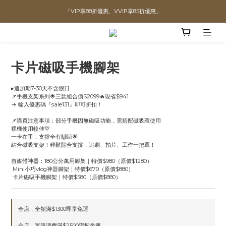
「VIP享88折優惠、VVIP享85折優惠」
直播喊單享更優惠價格！！
全館滿$1300即可享「免運」♡♡
直播喊單享更優惠價格！！
卡片磁吸手機腳架
▸追加期7-30天不含假日
📌手機支架系列🌟三款組合價$2099🔥現省$941
→ 輸入優惠碼『sale131』即可折扣！
📌購買注意事項：部分手機因無磁吸功能，需搭配磁吸環使用
裸機使用較佳💛
一卡在手，支撐全有🙌🏻🌟
結合磁吸支架！輕鬆貼合支撐，追劇、拍片、工作一把罩！
自媒體神器：180公分萬用腳架｜特價$980（原價$1280）
 Mini小巧vlog神器腳架｜特價$670（原價$880）
 卡片磁吸手機腳架｜特價$580（原價$880）
全店，全館滿$1300即享免運
全店，單筆消費滿$2500宅配免運