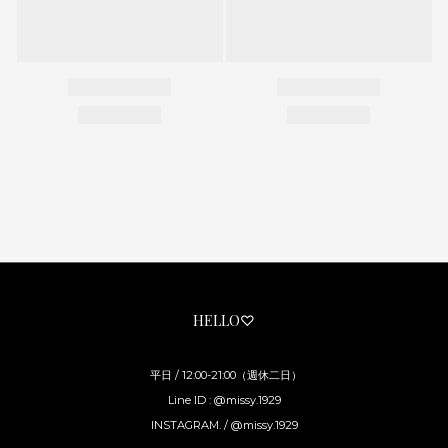
HELLO♡
平日 / 12:00-21:00（週休二日）
Line ID : @missy.1929
INSTAGRAM. / @missy.1929