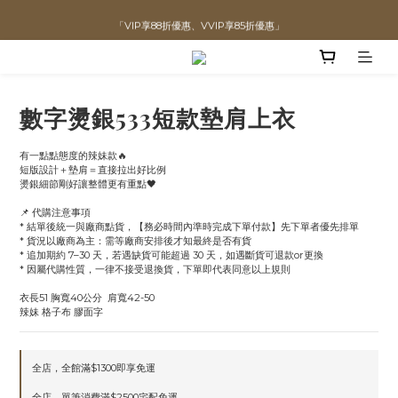
「VIP享88折優惠、VVIP享85折優惠」
直播喊單享更優惠價格！！
全館滿$1300即可享「免運」♡♡
直播喊單享更優惠價格！！
數字燙銀533短款墊肩上衣
有一點點態度的辣妹款🔥
短版設計＋墊肩＝直接拉出好比例
燙銀細節剛好讓整體更有重點🖤
📌 代購注意事項
* 結單後統一與廠商點貨，【務必時間內準時完成下單付款】先下單者優先排單
* 貨況以廠商為主：需等廠商安排後才知最終是否有貨
* 追加期約 7–30 天，若遇缺貨可能超過 30 天，如遇斷貨可退款or更換
* 因屬代購性質，一律不接受退換貨，下單即代表同意以上規則
衣長51 胸寬40公分  肩寬42-50
辣妹 格子布 膠面字
全店，全館滿$1300即享免運
全店，單筆消費滿$2500宅配免運