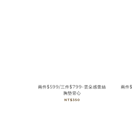
兩件$599/三件$799-雲朵感蕾絲
兩件$
胸墊背心
NT$350