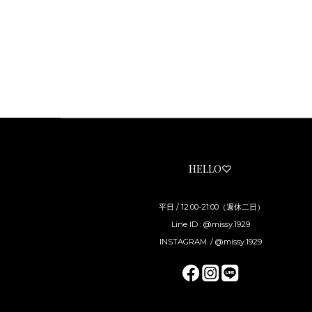
HELLO♡
平日 / 12:00-21:00（週休二日）
Line ID : @missy.1929
INSTAGRAM. / @missy.1929