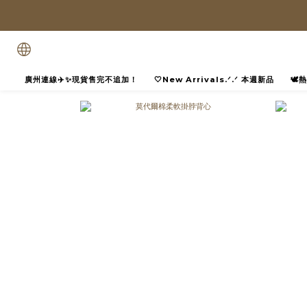
廣州連線✈️✨現貨售完不追加！
🤍New Arrivals.ᐟ.ᐟ 本週新品
🕊