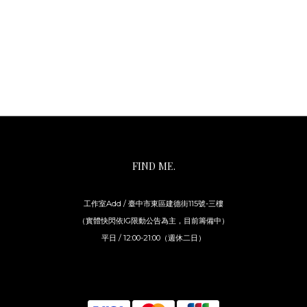
FIND ME.
工作室Add / 臺中市東區建德街115號-三樓
（實體快閃依IG限動公告為主，目前籌備中）
平日 / 12:00-21:00（週休二日）