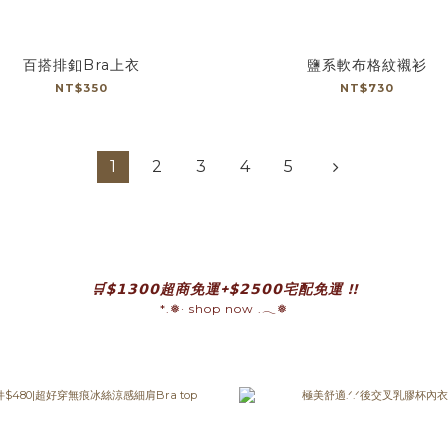
百搭排釦Bra上衣
鹽系軟布格紋襯衫
NT$350
NT$730
1
2
3
4
5
🛒$𝟭𝟯𝟬𝟬超商免運+$𝟮𝟱𝟬𝟬宅配免運 !!
*.❅· shop now .𓂃❅