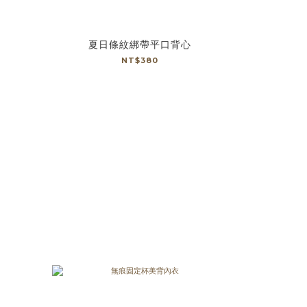
夏日條紋綁帶平口背心
NT$380
prev
next
prev
next