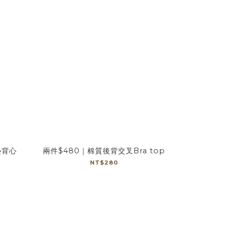
墊背心
兩件$480｜棉質後背交叉Bra top
NT$280