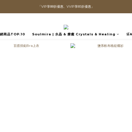
「VIP享88折優惠、VVIP享85折優惠」
直播喊單享更優惠價格！！
全館滿$1300即可享「免運」♡♡
直播喊單享更優惠價格！！
️熱銷商品TOP.10
Soulmira | 水晶 & 療癒 Crystals & Healing
🛒