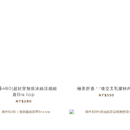
$480|超好穿無痕冰絲涼感細
極美舒適.ᐟ.ᐟ後交叉乳膠杯
肩Bra top
NT$330
NT$280