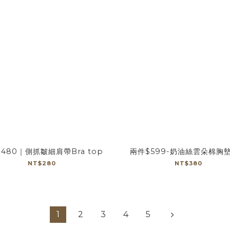
480｜側抓皺細肩帶Bra top
兩件$599-奶油絲雲朵棉胸
NT$280
NT$380
1
2
3
4
5