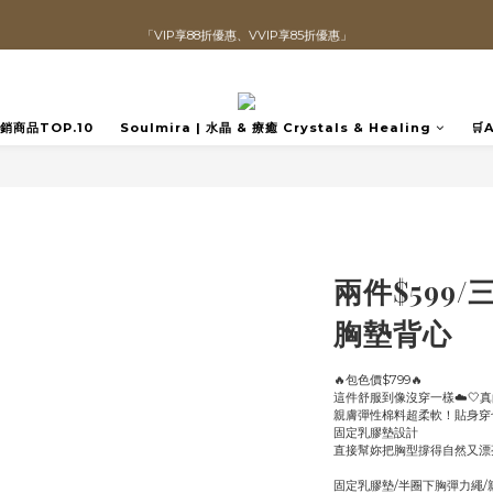
「VIP享88折優惠、VVIP享85折優惠」
直播喊單享更優惠價格！！
全館滿$1300即可享「免運」♡♡
直播喊單享更優惠價格！！
️熱銷商品TOP.10
Soulmira | 水晶 & 療癒 Crystals & Healing
🛒
兩件$599/
胸墊背心
🔥包色價$799🔥
這件舒服到像沒穿一樣☁️🤍
親膚彈性棉料超柔軟！貼身穿
固定乳膠墊設計
直接幫妳把胸型撐得自然又漂
固定乳膠墊/半圈下胸彈力繩/