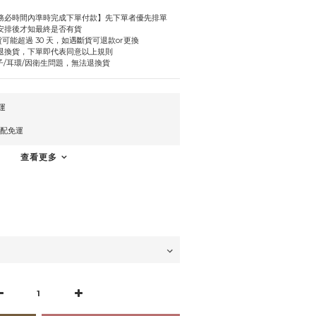
【務必時間內準時完成下單付款】先下單者優先排單
商安排後才知最終是否有貨
缺貨可能超過 30 天，如遇斷貨可退款or更換
受退換貨，下單即代表同意以上規則
襪子/耳環/因衛生問題，無法退換貨
運
宅配免運
查看更多