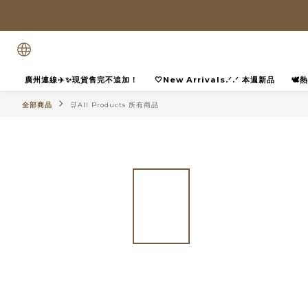
廣州連線✈️✨現貨售完不追加！
🤍New Arrivals.ᐟ.ᐟ 本週新品
🕊
全部商品
🛒All Products 所有商品