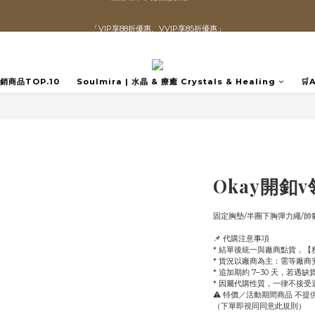
「VIP享88折優惠、VVIP享85折優惠」
直播喊單享更優惠價格！！
全館滿$1300即可享「免運」♡♡
直播喊單享更優惠價格！！
️熱銷商品TOP.10
Soulmira | 水晶 & 療癒 Crystals & Healing
🛒
Okay開釦
固定胸墊/半圈下胸彈力繩/帥
📌 代購注意事項
* 結單後統一與廠商點貨，
* 貨況以廠商為主：需等廠
* 追加期約 7–30 天，若遇
* 因屬代購性質，一律不接
⚠️ 特價／活動期間商品 不
（下單即視同同意此規則）