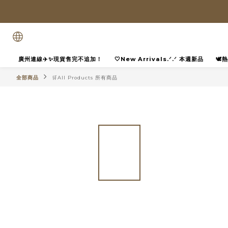
廣州連線✈️✨現貨售完不追加！
🤍New Arrivals.ᐟ.ᐟ 本週新品
🕊
全部商品
🛒All Products 所有商品