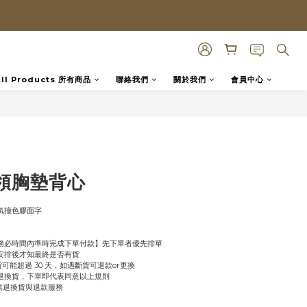
All Products 所有商品
聯絡我們
關於我們
會員中心
立即購買
v領胸墊背心
氣撞色膠面字
【務必時間內準時完成下單付款】先下單者優先排單
商安排後才知最終是否有貨
缺貨可能超過 30 天，如遇斷貨可退款or更換
受退換貨，下單即代表同意以上規則
提供退換貨與退款服務