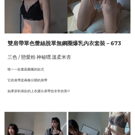
雙肩帶單色蕾絲脫單無鋼圈爆乳內衣套裝－673
三色 / 戀愛粉.神秘嘿.溫柔米杏
唯一一款素面圖騰的款式
它的肩帶是兩條分開的肩帶
如果穿斜肩款的上衣露出肩帶也非常的美!!!