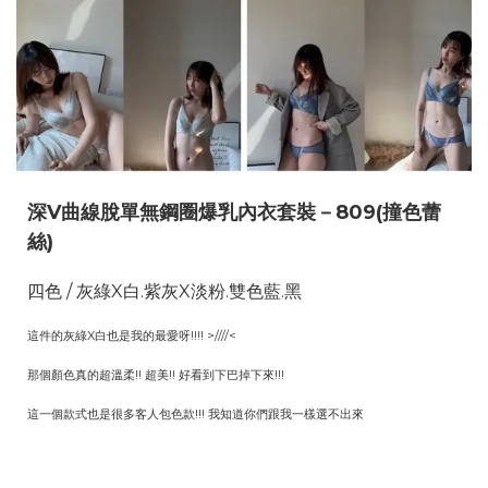
深V曲線脫單無鋼圈爆乳內衣套裝－809(撞色蕾
絲)
四色 / 灰綠X白.紫灰X淡粉.雙色藍.黑
這件的灰綠X白也是我的最愛呀!!!! >////<
那個顏色真的超溫柔!! 超美!! 好看到下巴掉下來!!!
這一個款式也是很多客人包色款!!! 我知道你們跟我一樣選不出來