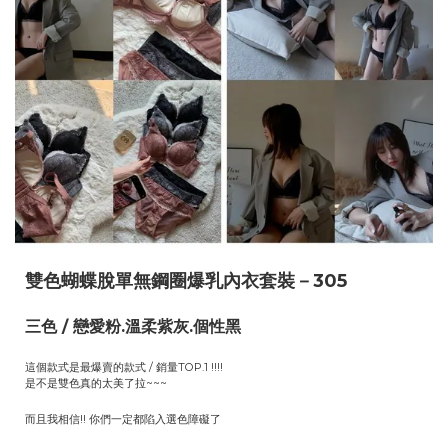
雙色蝴蝶脫單無鋼圈爆乳內衣套裝－305
三色 / 戀愛粉.溫柔紫灰.個性黑
這個款式是最爆賣的款式 / 銷量TOP.1 !!!!
是不是雙色真的太美了拉~~~
而且我相信!! 你們一定都陷入選色障礙了