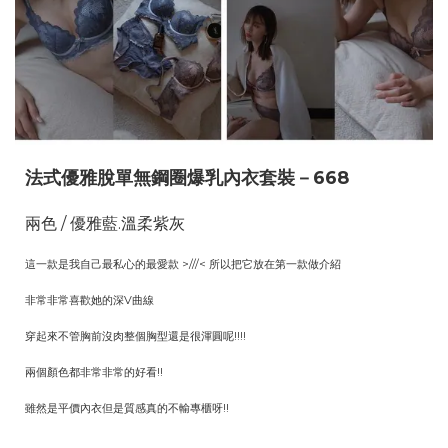
法式
優雅脫單無鋼圈爆乳內衣套裝－668
兩色 / 優雅藍.溫柔紫灰
這一款是我自己最私心的最愛款 >///< 所以把它放在第一款做介紹
非常非常喜歡她的深V曲線
穿起來不管胸前沒肉整個胸型還是很渾圓呢!!!!
兩個顏色都非常非常的好看!!
雖然是平價內衣但是質感真的不輸專櫃呀!!