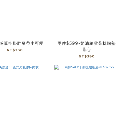
感簍空掛脖吊帶小可愛
兩件$599-奶油絲雲朵棉胸墊
背心
NT$380
NT$380