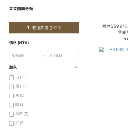
菜菜開團分類
兩件$599/
套用篩選
(0/20)
蕾絲
N
價格 (NT$)
~
顏色
白 (13)
黑 (13)
灰 (5)
咖 (3)
深灰 (3)
紅 (3)