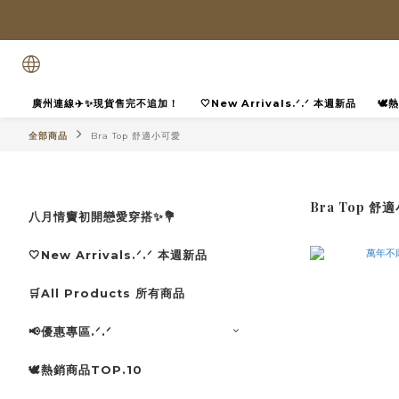
廣州連線✈️✨現貨售完不追加！
🤍New Arrivals.ᐟ.ᐟ 本週新品
🕊
全部商品
Bra Top 舒適小可愛
Bra Top 舒
八月情竇初開戀愛穿搭✨💐
🤍New Arrivals.ᐟ.ᐟ 本週新品
🛒All Products 所有商品
📢優惠專區.ᐟ.ᐟ
🕊️熱銷商品TOP.10