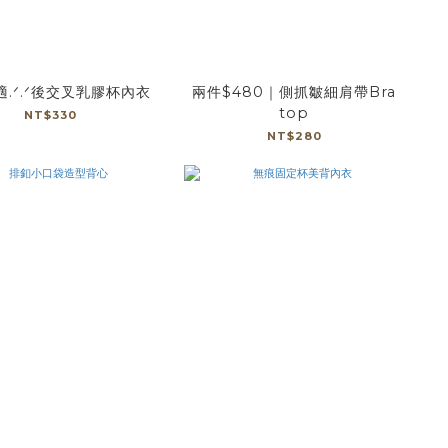
.ᐟ.ᐟ後交叉乳膠杯內衣
兩件$480｜側抓皺細肩帶Bra
top
NT$330
NT$280