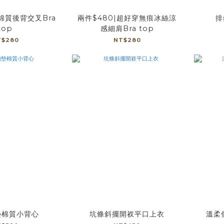
棉質後背交叉Bra
兩件$480|超好穿無痕冰絲涼
排
top
感細肩Bra top
T$280
NT$280
墊棉質小背心
坑條斜擺開衩平口上衣
溫柔