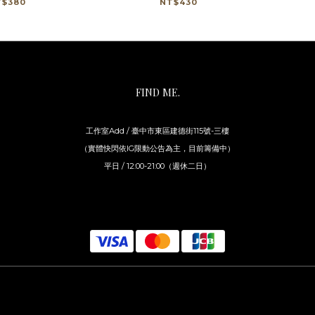
T$380
NT$430
FIND ME.
工作室Add / 臺中市東區建德街115號-三樓
（實體快閃依IG限動公告為主，目前籌備中）
平日 / 12:00-21:00（週休二日）