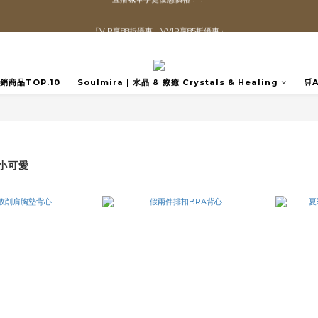
直播喊單享更優惠價格！！
「VIP享88折優惠、VVIP享85折優惠」
全館滿$1300即可享「免運」♡♡
直播喊單享更優惠價格！！
️熱銷商品TOP.10
Soulmira | 水晶 & 療癒 Crystals & Healing
🛒
適小可愛