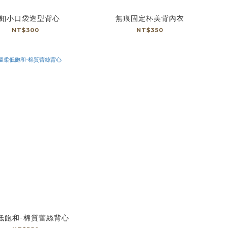
釦小口袋造型背心
無痕固定杯美背內衣
NT$300
NT$350
低飽和-棉質蕾絲背心