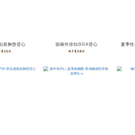
削肩胸墊背心
假兩件排扣BRA背心
夏季性
T$350
NT$380