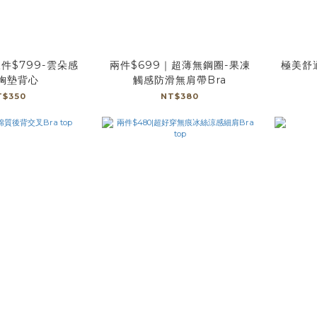
三件$799-雲朵感
兩件$699｜超薄無鋼圈-果凍
極美舒適
胸墊背心
觸感防滑無肩帶Bra
T$350
NT$380