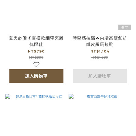
售完
夏天必備☀️百搭款細帶夾腳
時髦感拉滿🔥內增高雙釦超
低跟鞋
纖皮羅馬短靴
NT$790
NT$1,104
NT$990
NT$1,380
加入購物車
加入購物車