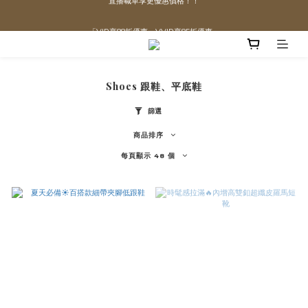
直播喊單享更優惠價格！！
「VIP享88折優惠、VVIP享85折優惠」
全館滿$1300即可享「免運」♡♡
Shoes 跟鞋、平底鞋
直播喊單享更優惠價格！！
篩選
商品排序
每頁顯示 48 個