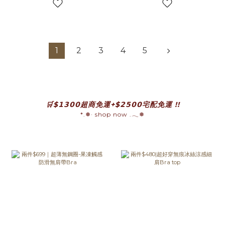
1
2
3
4
5
prev
n
🛒$𝟭𝟯𝟬𝟬超商免運+$𝟮𝟱𝟬𝟬宅配免運 !!
*.❅· shop now .𓂃❅
prev
n