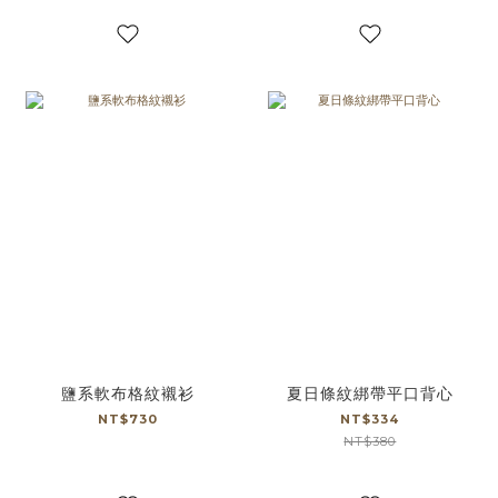
鹽系軟布格紋襯衫
夏日條紋綁帶平口背心
NT$730
NT$334
NT$380