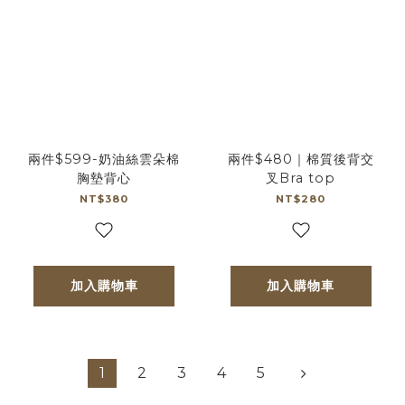
兩件$599-奶油絲雲朵棉
兩件$480｜棉質後背交
胸墊背心
叉Bra top
NT$380
NT$280
加入購物車
加入購物車
1
2
3
4
5