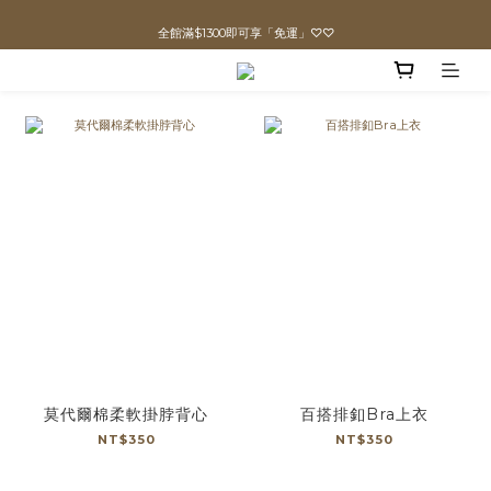
全館滿$1300即可享「免運」♡♡
直播喊單享更優惠價格！！
prev
n
直播喊單享更優惠價格！！
莫代爾棉柔軟掛脖背心
百搭排釦Bra上衣
NT$350
NT$350