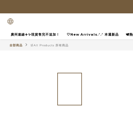
廣州連線✈️✨現貨售完不追加！
🤍New Arrivals.ᐟ.ᐟ 本週新品
🕊
全部商品
🛒All Products 所有商品