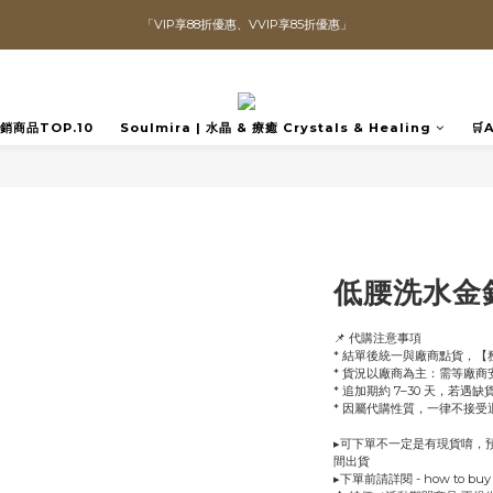
全館滿$1300即可享「免運」♡♡
直播喊單享更優惠價格！！
直播喊單享更優惠價格！！
️熱銷商品TOP.10
Soulmira | 水晶 & 療癒 Crystals & Healing
🛒
低腰洗水金
📌 代購注意事項
* 結單後統一與廠商點貨，
* 貨況以廠商為主：需等廠
* 追加期約 7–30 天，若遇
* 因屬代購性質，一律不接
▸可下單不一定是有現貨唷，預
間出貨
▸下單前請詳閱 - how to b