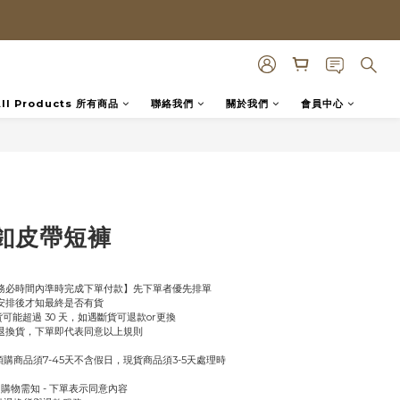
All Products 所有商品
聯絡我們
關於我們
會員中心
立即購買
釦皮帶短褲
【務必時間內準時完成下單付款】先下單者優先排單
商安排後才知最終是否有貨
缺貨可能超過 30 天，如遇斷貨可退款or更換
受退換貨，下單即代表同意以上規則
購商品須7-45天不含假日，現貨商品須3-5天處理時
uy 購物需知 - 下單表示同意內容