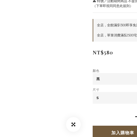
⚠️ 特價／活動期間商品 不
（下單即視同同意此規則）
全店，全館滿$1300即享免
全店，單筆消費滿$2500
NT$580
顏色
尺寸
加入購物車