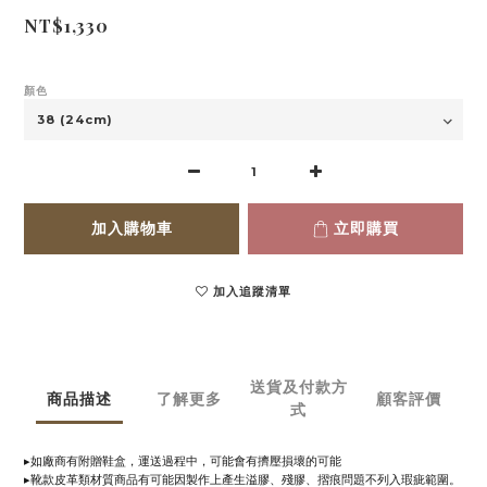
NT$1,330
顏色
加入購物車
立即購買
加入追蹤清單
送貨及付款方
商品描述
了解更多
顧客評價
式
▸
如廠商有附贈鞋盒，運送過程中，可能會有擠壓損壞的可能
▸
靴款皮革類材質商品有可能因製作上產生溢膠、殘膠、摺痕問題不列入瑕疵範圍。