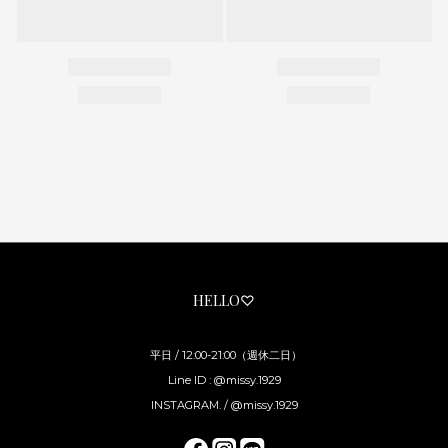
HELLO♡
平日 / 12:00-21:00（週休二日）
Line ID : @missy.1929
INSTAGRAM. / @missy.1929