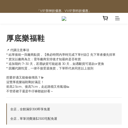
「VIP享88折優惠、VVIP享85折優惠」
直播喊單享更優惠價格！！
全館滿$1300即可享「免運」♡♡
直播喊單享更優惠價格！！
厚底樂福鞋
📌 代購注意事項
* 結單後統一與廠商點貨，【務必時間內準時完成下單付款】先下單者優先排單
* 貨況以廠商為主：需等廠商安排後才知最終是否有貨
* 追加期約 7–30 天，若遇缺貨可能超過 30 天，如遇斷貨可退款or更換
* 因屬代購性質，一律不接受退換貨，下單即代表同意以上規則
想要舒適又能偷偷增高？💫
這雙厚底樂福鞋剛好滿足！
前高2.5cm、後高7cm，走起路穩又有氣場👟
不管搭裙子還是牛仔褲都超好看～
全店，全館滿$1300即享免運
全店，單筆消費滿$2500宅配免運