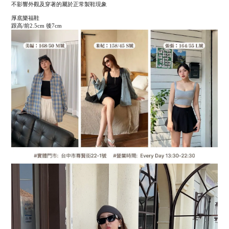
不影響外觀及穿著的屬於正常製鞋現象
厚底樂福鞋
跟高/前2.5cm 後7cm