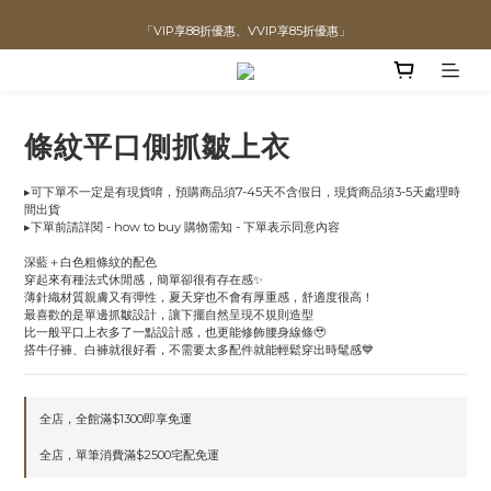
「VIP享88折優惠、VVIP享85折優惠」
直播喊單享更優惠價格！！
全館滿$1300即可享「免運」♡♡
直播喊單享更優惠價格！！
條紋平口側抓皺上衣
▸可下單不一定是有現貨唷，預購商品須7-45天不含假日，現貨商品須3-5天處理時
間出貨
▸下單前請詳閱 - how to buy 購物需知 - 下單表示同意內容
深藍＋白色粗條紋的配色
穿起來有種法式休閒感，簡單卻很有存在感✨
薄針織材質親膚又有彈性，夏天穿也不會有厚重感，舒適度很高！
最喜歡的是單邊抓皺設計，讓下擺自然呈現不規則造型
比一般平口上衣多了一點設計感，也更能修飾腰身線條🥹
搭牛仔褲、白褲就很好看，不需要太多配件就能輕鬆穿出時髦感💙
全店，全館滿$1300即享免運
全店，單筆消費滿$2500宅配免運