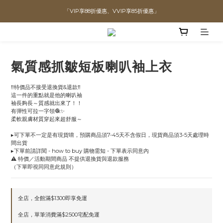
全館滿$1300即可享「免運」♡♡
直播喊單享更優惠價格！！
直播喊單享更優惠價格！！
氣質感抓皺短板喇叭袖上衣
‼️特價品不接受退換貨&退款‼️
這一件的重點就是他的喇叭袖
袖長夠長～質感就出來了！！
有彈性可拉一字領🧶✨
柔軟親膚材質穿起來超舒服～
▸可下單不一定是有現貨唷，預購商品須7-45天不含假日，現貨商品須3-5天處理時
間出貨
▸下單前請詳閱 - how to buy 購物需知 - 下單表示同意內
⚠️ 特價／活動期間商品 不提供退換貨與退款服務
（下單即視同同意此規則）
全店，全館滿$1300即享免運
全店，單筆消費滿$2500宅配免運