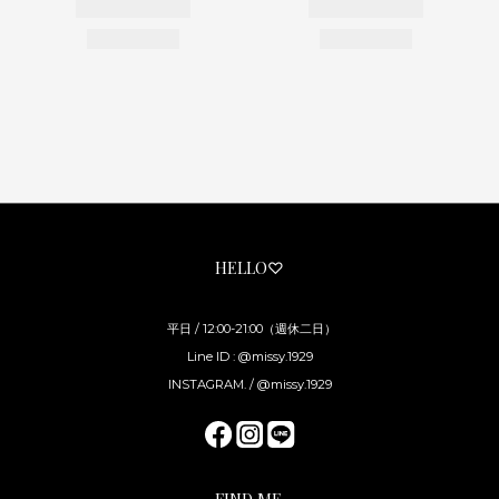
HELLO♡
平日 / 12:00-21:00（週休二日）
Line ID : @missy.1929
INSTAGRAM. / @missy.1929