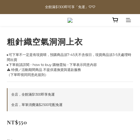
直播喊單享更優惠價格！！
直播喊單享更優惠價格！！
「VIP享88折優惠、VVIP享85折優惠」
全館滿$1300即可享「免運」♡♡
粗針織空氣洞洞上衣
直播喊單享更優惠價格！！
▸可下單不一定是有現貨唷，預購商品須7-45天不含假日，現貨商品須3-5天處理時
間出貨
▸下單前請詳閱 - how to buy 購物需知 - 下單表示同意內容
⚠️ 特價／活動期間商品 不提供退換貨與退款服務
（下單即視同同意此規則）
全店，全館滿$1300即享免運
全店，單筆消費滿$2500宅配免運
NT$550