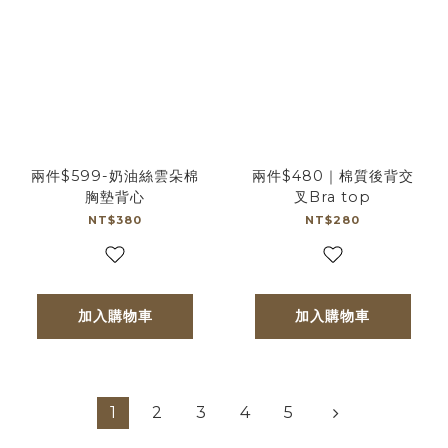
兩件$599-奶油絲雲朵棉
兩件$480｜棉質後背交
胸墊背心
叉Bra top
NT$380
NT$280
加入購物車
加入購物車
1
2
3
4
5