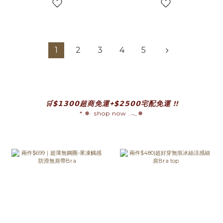
1
2
3
4
5
prev
n
🛒$𝟭𝟯𝟬𝟬超商免運+$𝟮𝟱𝟬𝟬宅配免運 !!
*.❅· shop now .𓂃❅
prev
n