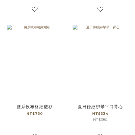
鹽系軟布格紋襯衫
夏日條紋綁帶平口背心
NT$730
NT$334
NT$380