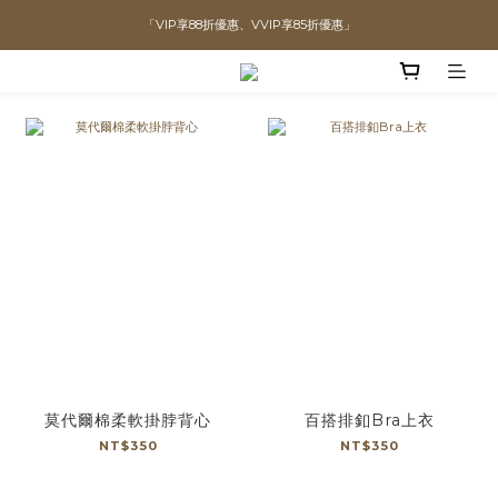
「VIP享88折優惠、VVIP享85折優惠」
直播喊單享更優惠價格！！
prev
n
全館滿$1300即可享「免運」♡♡
直播喊單享更優惠價格！！
莫代爾棉柔軟掛脖背心
百搭排釦Bra上衣
NT$350
NT$350