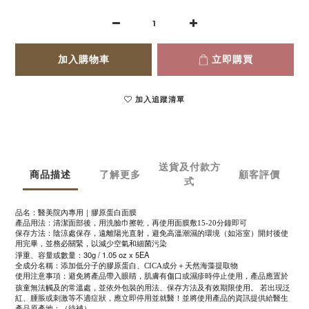
加入購物車
立即購買
加入追蹤清單
送貨及付款方
商品描述
了解更多
顧客評價
式
品名：醫美院內專用｜膠原蛋白面膜
產品用法：清潔面部後，用洗臉巾擦乾，再使用面膜敷15-20分鐘即可
保存方法：陰涼處保存，遠離陽光直射，避免高溫潮濕的環境（如浴室）開封後使
用完畢，並務必關緊，以減少空氣和細菌污染
30g / 1.05 oz x 5EA
淨重、容量或數量：
全成分名稱：添加低分子的膠原蛋白、CICA成分＋天然海藻提取物
使用注意事項：避免將產品帶入眼睛，肌膚有傷口或濕疹時停止使用，產品應置於
孩童無法觸及的常溫處，並依外包裝的用法、保存方法及有效期限使用。
若出現泛
紅、腫脹或刺激等不適症狀，應立即停用並就醫！並將使用產品的資訊提供給醫生
產品原產地：（待補）