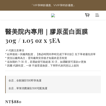
「VIP享88折優惠、VVIP享85折優惠」
直播喊單享更優惠價格！！
全館滿$1300即可享「免運」♡♡
直播喊單享更優惠價格！！
醫美院內專用｜膠原蛋白面膜
30g / 1.05 oz x 5EA
📌 代購注意事項
* 結單後統一與廠商點貨，【務必時間內準時完成下單付款】先下單者優先排單
* 貨況以廠商為主：需等廠商安排後才知最終是否有貨
* 追加期約 7–30 天，若遇缺貨可能超過 30 天，如遇斷貨可退款or更換
* 因屬 代購性質，一律 不接受退換貨，下單即代表同意以上規則
全店，全館滿$1300即享免運
全店，單筆消費滿$2500宅配免運
NT$880