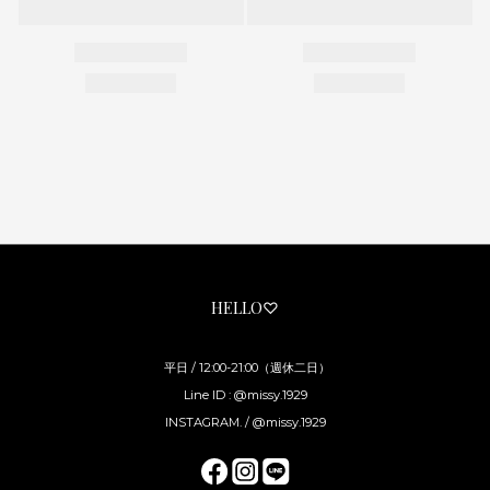
HELLO♡
平日 / 12:00-21:00（週休二日）
Line ID : @missy.1929
INSTAGRAM. / @missy.1929