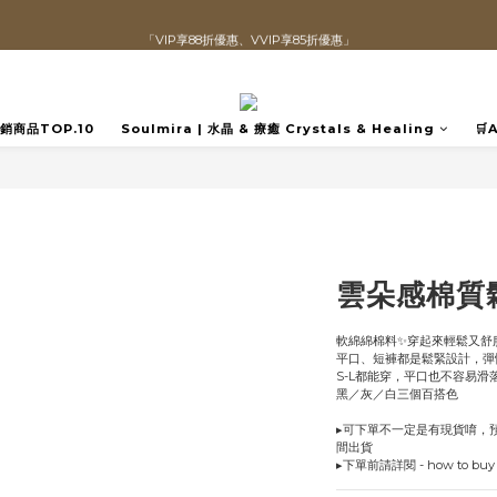
「VIP享88折優惠、VVIP享85折優惠」
直播喊單享更優惠價格！！
全館滿$1300即可享「免運」♡♡
直播喊單享更優惠價格！！
️熱銷商品TOP.10
Soulmira | 水晶 & 療癒 Crystals & Healing
🛒
雲朵感棉質鬆
軟綿綿棉料✨穿起來輕鬆又舒
平口、短褲都是鬆緊設計，彈
S-L都能穿，平口也不容易滑落
黑／灰／白三個百搭色
▸可下單不一定是有現貨唷，預
間出貨
▸下單前請詳閱 - how to b