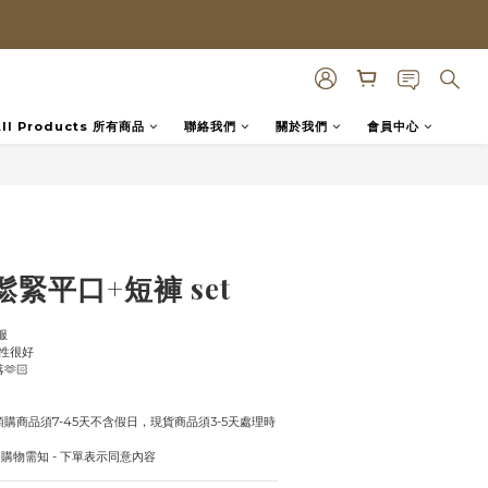
All Products 所有商品
聯絡我們
關於我們
會員中心
立即購買
緊平口+短褲 set
服
性很好
🏻
購商品須7-45天不含假日，現貨商品須3-5天處理時
uy 購物需知 - 下單表示同意內容