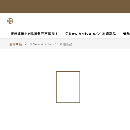
廣州連線✈️✨現貨售完不追加！
🤍New Arrivals.ᐟ.ᐟ 本週新品
🕊
全部商品
🤍New Arrivals.ᐟ.ᐟ 本週新品