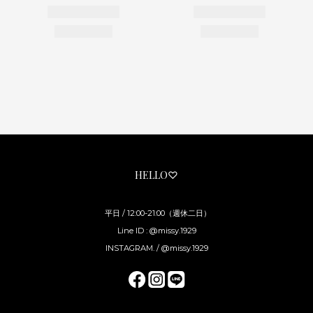
HELLO♡
平日 / 12:00-21:00（週休二日）
Line ID : @missy.1929
INSTAGRAM. / @missy.1929