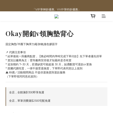
直播喊單享更優惠價格！！
「VIP享88折優惠、VVIP享85折優惠」
全館滿$1300即可享「免運」♡♡
直播喊單享更優惠價格！！
Okay開釦v領胸墊背心
固定胸墊/半圈下胸彈力繩/帥氣撞色膠面字
📌 代購注意事項
* 結單後統一與廠商點貨，【務必時間內準時完成下單付款】先下單者優先排單
* 貨況以廠商為主：需等廠商安排後才知最終是否有貨
* 追加期約 7–30 天，若遇缺貨可能超過 30 天，如遇斷貨可退款or更換
* 因屬代購性質，一律不接受退換貨，下單即代表同意以上規則
⚠️ 特價／活動期間商品 不提供退換貨與退款服務
（下單即視同同意此規則）
全店，全館滿$1300即享免運
全店，單筆消費滿$2500宅配免運