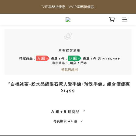
「VIP享88折優惠、VVIP享85折優惠」
直播喊單享更優惠價格！！
全館滿$1300即可享「免運」♡♡
直播喊單享更優惠價格！！
所有顧客適用
A 組
B 組
指定商品：
任選 1 件，
任選 1 件 共 NT$1,499
適用通路：
網店
/
門市
條款與細則
『白桃冰茶-粉水晶貓眼石惹人愛手鍊+珍珠手鍊』組合價優惠
$1499
A 組＋B 組商品
每頁顯示 48 個