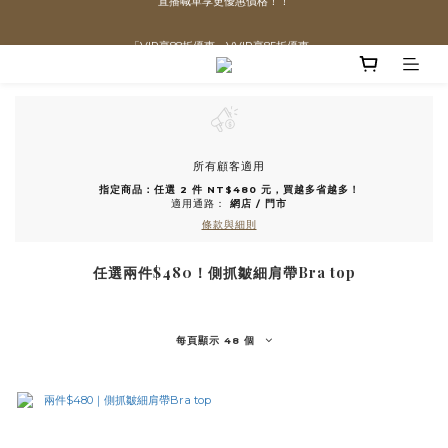
直播喊單享更優惠價格！！
「VIP享88折優惠、VVIP享85折優惠」
全館滿$1300即可享「免運」♡♡
直播喊單享更優惠價格！！
所有顧客適用
指定商品：任選 2 件 NT$480 元，買越多省越多！
適用通路：
網店
/
門市
條款與細則
任選兩件$480！側抓皺細肩帶Bra top
每頁顯示 48 個