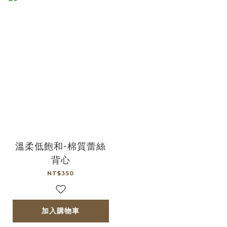
溫柔低飽和-棉質蕾絲
背心
NT$350
加入購物車