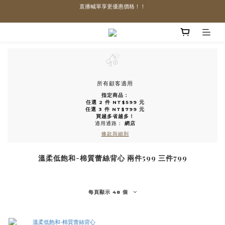
直播喊單享更優惠價格！！
直播喊單享更優惠價格！！
「VIP享88折優惠、VVIP享85折優惠」
全館滿$1300即可享「免運」♡♡
直播喊單享更優惠價格！！
所有顧客適用
指定商品：
任選 2 件 NT$599 元
任選 3 件 NT$799 元
買越多省越多！
適用通路：
網店
條款與細則
溫柔低飽和-棉質蕾絲背心 兩件599 三件799
每頁顯示 48 個