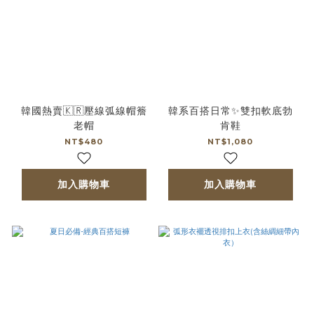
韓國熱賣🇰🇷壓線弧線帽簷
韓系百搭日常✨雙扣軟底勃
老帽
肯鞋
NT$480
NT$1,080
加入購物車
加入購物車