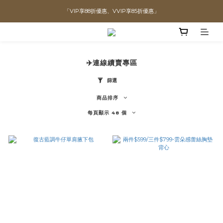
「VIP享88折優惠、VVIP享85折優惠」
直播喊單享更優惠價格！！
全館滿$1300即可享「免運」♡♡
直播喊單享更優惠價格！！
✈️連線續賣專區
篩選
商品排序
每頁顯示 48 個