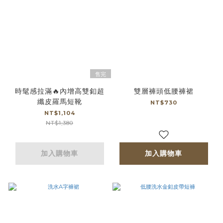
售完
時髦感拉滿🔥內增高雙釦超
雙層褲頭低腰褲裙
纖皮羅馬短靴
NT$730
NT$1,104
NT$1,380
加入購物車
加入購物車