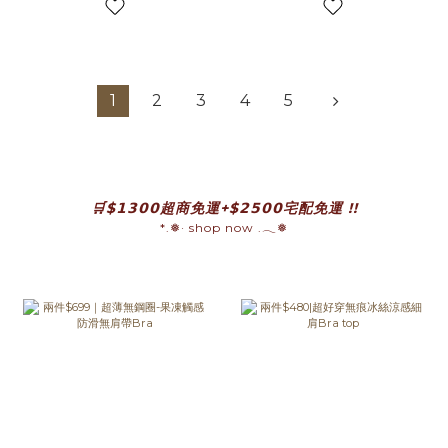
1
2
3
4
5
prev
n
🛒$𝟭𝟯𝟬𝟬超商免運+$𝟮𝟱𝟬𝟬宅配免運 !!
*.❅· shop now .𓂃❅
prev
n