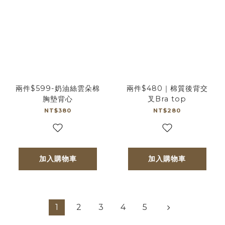
兩件$599-奶油絲雲朵棉
兩件$480｜棉質後背交
胸墊背心
叉Bra top
NT$380
NT$280
加入購物車
加入購物車
1
2
3
4
5