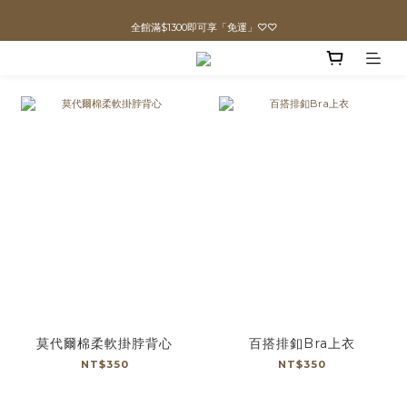
全館滿$1300即可享「免運」♡♡
直播喊單享更優惠價格！！
prev
n
直播喊單享更優惠價格！！
莫代爾棉柔軟掛脖背心
百搭排釦Bra上衣
NT$350
NT$350