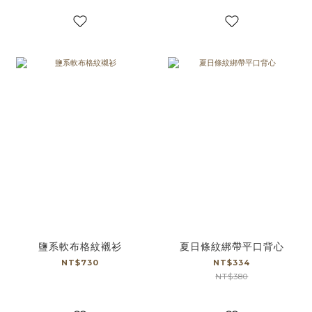
鹽系軟布格紋襯衫
夏日條紋綁帶平口背心
NT$730
NT$334
NT$380