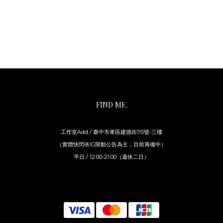
FIND ME.
工作室Add / 臺中市東區建德街115號-三樓
（實體快閃依IG限動公告為主，目前籌備中）
平日 / 12:00-21:00（週休二日）