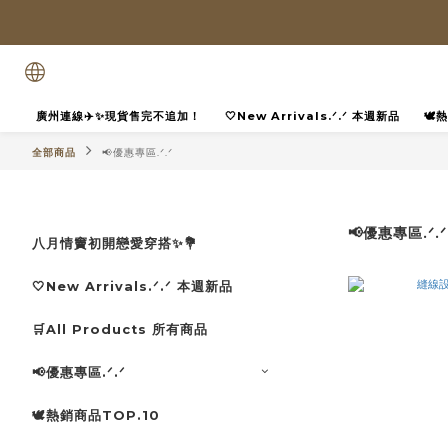
廣州連線✈️✨現貨售完不追加！
🤍New Arrivals.ᐟ.ᐟ 本週新品
🕊
全部商品
📢優惠專區.ᐟ.ᐟ
📢優惠專區.ᐟ.ᐟ
八月情竇初開戀愛穿搭✨💐
🤍New Arrivals.ᐟ.ᐟ 本週新品
🛒All Products 所有商品
📢優惠專區.ᐟ.ᐟ
🕊️熱銷商品TOP.10