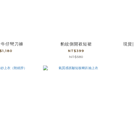
計牛仔彎刀褲
豹紋側開衩短裙
現貨
$1,180
NT$399
NT$580