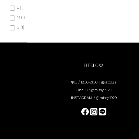
L (1)
M (1)
S (1)
HELLO♡
平日 / 12:00-21:00（週休二日）
Line ID : @missy.1929
INSTAGRAM. / @missy.1929