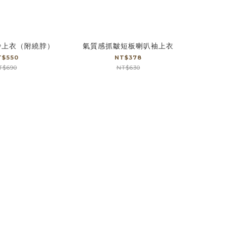
紗上衣（附繞脖）
氣質感抓皺短板喇叭袖上衣
T$550
NT$378
T$690
NT$630