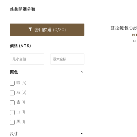
菜菜開團分類
雙拉鏈包心
套用篩選
(0/20)
N
N
價格 (NT$)
~
顏色
咖 (4)
灰 (3)
杏 (1)
白 (1)
黑 (1)
尺寸