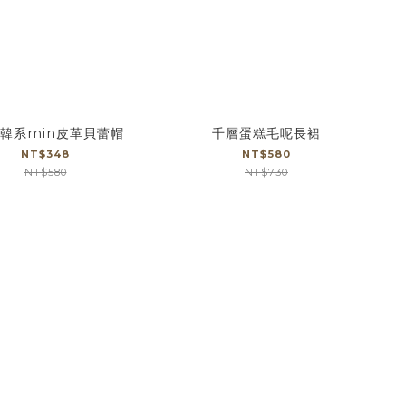
|韓系min皮革貝蕾帽
千層蛋糕毛呢長裙
NT$348
NT$580
NT$580
NT$730