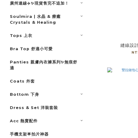
廣州連線✈️✨現貨售完不追加！
Soulmira | 水晶 & 療癒
Crystals & Healing
Tops 上衣
縫線設
Bra Top 舒適小可愛
NT
Panties 親膚內衣褲系列✨無痕舒
適
Coats 外套
Bottom 下身
Dress & Set 洋裝套裝
Acc 熱賣配件
手機支架🌟拍片神器