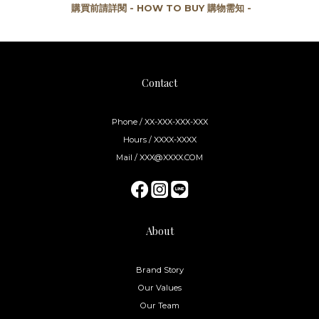
購買前請詳閱 - HOW TO BUY 購物需知 -
Contact
Phone / XX-XXX-XXX-XXX
Hours / XXXX-XXXX
Mail / XXX@XXXX.COM
About
Brand Story
Our Values
Our Team