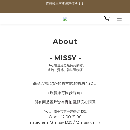
直播喊單享更優惠價格！！
直播喊單享更優惠價格！！
「VIP享88折優惠、VVIP享85折優惠」
全館滿$1300即可享「免運」♡♡
About
直播喊單享更優惠價格！！
- MISSY -
「Hey,在這遇見最完美的妳」
簡約、質感、韓味選物店
商品皆採現貨+預購方式,預購約7-30天
（現貨庫存同步店面）
所有商品圖片皆為
實拍
圖
,請安心購買
Add :
臺中市東區建德街115號
Open: 12:00-21:00
Instagram: @missy.1929 / @missyxmiffy