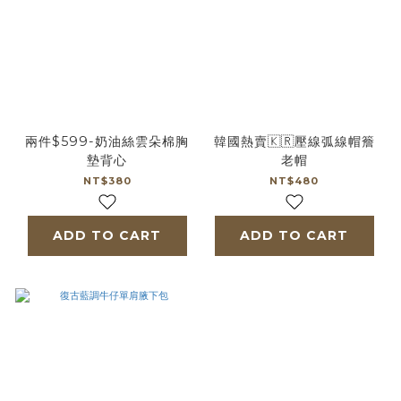
兩件$599-奶油絲雲朵棉胸
韓國熱賣🇰🇷壓線弧線帽簷
墊背心
老帽
NT$380
NT$480
ADD TO CART
ADD TO CART