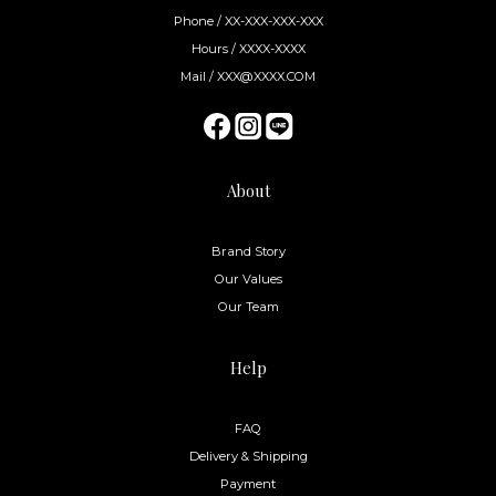
Phone / XX-XXX-XXX-XXX
Hours / XXXX-XXXX
Mail / XXX@XXXX.COM
About
Brand Story
Our Values
Our Team
Help
FAQ
Delivery & Shipping
Payment