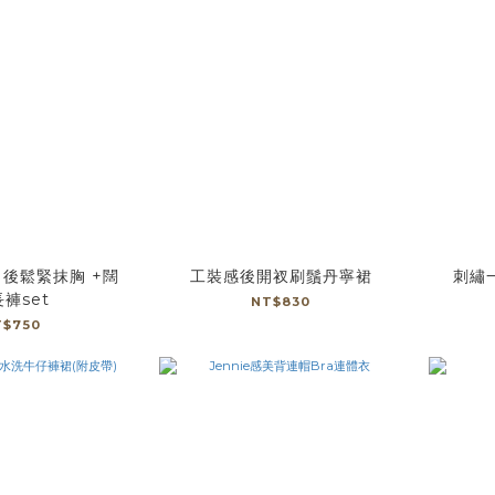
後鬆緊抹胸 +闊
工裝感後開衩刷鬚丹寧裙
刺繡
褲set
NT$830
T$750