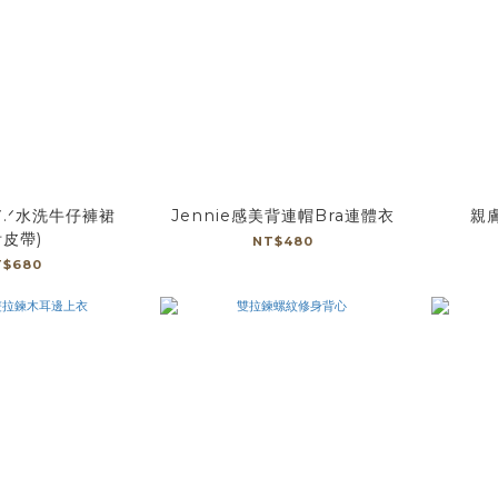
ᐟ.ᐟ水洗牛仔褲裙
Jennie感美背連帽Bra連體衣
親
附皮帶)
NT$480
T$680