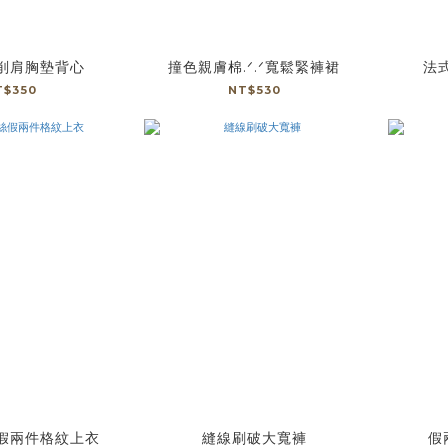
削肩胸墊背心
撞色親膚棉.ᐟ.ᐟ寬鬆緊褲裙
法
T$350
NT$530
假兩件格紋上衣
縫線刷破大寬褲
假