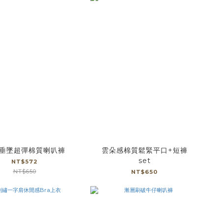
垂墜超彈棉質喇叭褲
雲朵感棉質鬆緊平口+短褲
set
NT$572
NT$650
NT$650