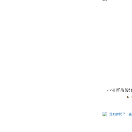
小清新吊帶
N