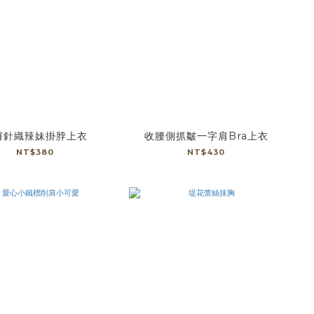
膚針織辣妹掛脖上衣
收腰側抓皺一字肩Bra上衣
NT$380
NT$430