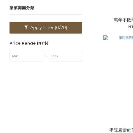
菜菜開團分類
萬年不敗
N
Apply Filter
(0/20)
Price Range (NT$)
~
學院風蕾絲