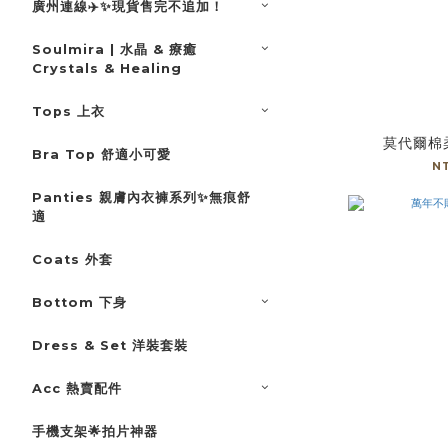
廣州連線✈️✨現貨售完不追加！
Soulmira | 水晶 & 療癒
Crystals & Healing
Tops 上衣
莫代爾棉
Bra Top 舒適小可愛
N
Panties 親膚內衣褲系列✨無痕舒
適
Coats 外套
Bottom 下身
Dress & Set 洋裝套裝
Acc 熱賣配件
手機支架🌟拍片神器