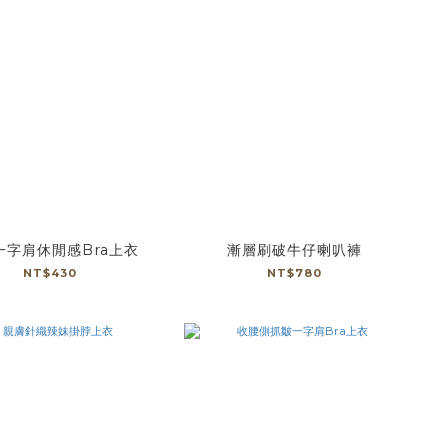
一字肩休閒感Bra上衣
漸層刷破牛仔喇叭褲
NT$430
NT$780