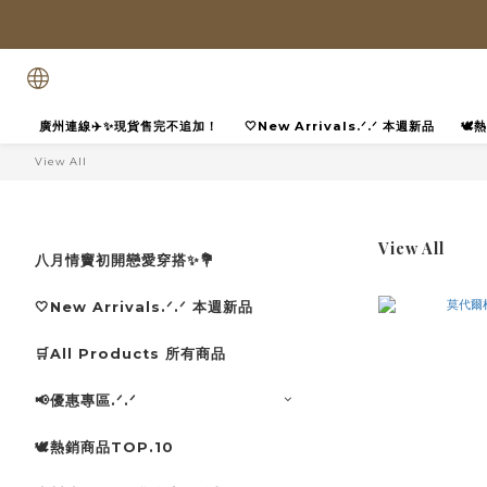
廣州連線✈️✨現貨售完不追加！
🤍New Arrivals.ᐟ.ᐟ 本週新品
🕊
View All
View All
八月情竇初開戀愛穿搭✨💐
🤍New Arrivals.ᐟ.ᐟ 本週新品
🛒All Products 所有商品
📢優惠專區.ᐟ.ᐟ
🕊️熱銷商品TOP.10