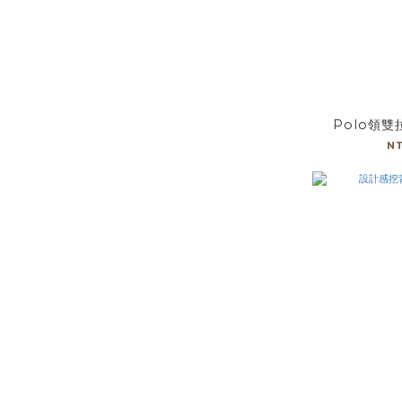
Polo領
N