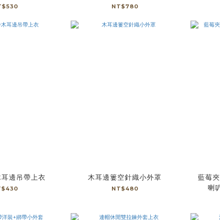
T$530
NT$780
木耳邊吊帶上衣
木耳邊簍空針織小外罩
藍莓夾
喇叭
T$430
NT$480