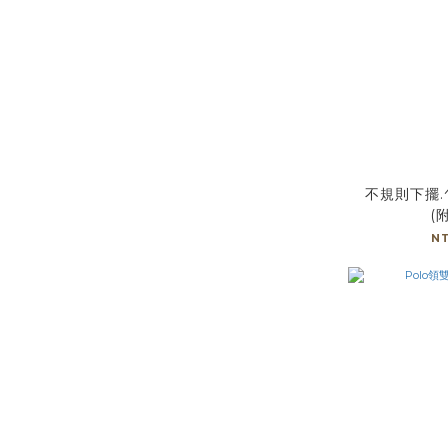
不規則下擺.
(
N