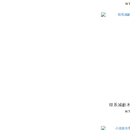
N
韓系減齡
N