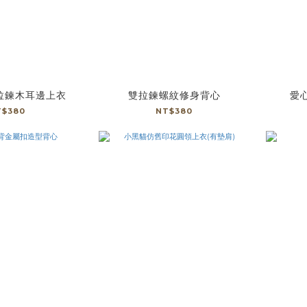
雙拉鍊木耳邊上衣
雙拉鍊螺紋修身背心
愛
T$380
NT$380