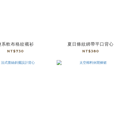
鹽系軟布格紋襯衫
夏日條紋綁帶平口背心
NT$730
NT$380