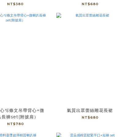
NT$380
NT$680
心🫧條文吊帶背心+微
氣質出眾蕾絲雕花長裙
長褲set(附披肩）
NT$680
NT$780