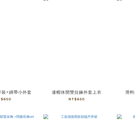
洋裝+綁帶小外套
連帽休閒雙拉鍊外套上衣
滑料
T$650
NT$650