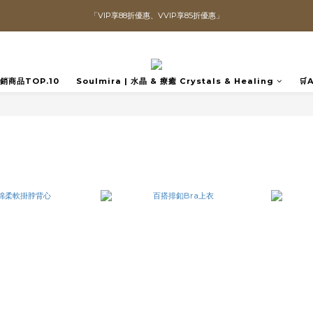
「VIP享88折優惠、VVIP享85折優惠」
直播喊單享更優惠價格！！
全館滿$1300即可享「免運」♡♡
直播喊單享更優惠價格！！
️熱銷商品TOP.10
Soulmira | 水晶 & 療癒 Crystals & Healing
🛒