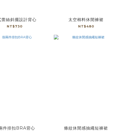
式蕾絲斜擺設計背心
太空棉料休閒褲裙
NT$730
NT$480
兩件排扣BRA背心
條紋休閒感抽繩短褲裙