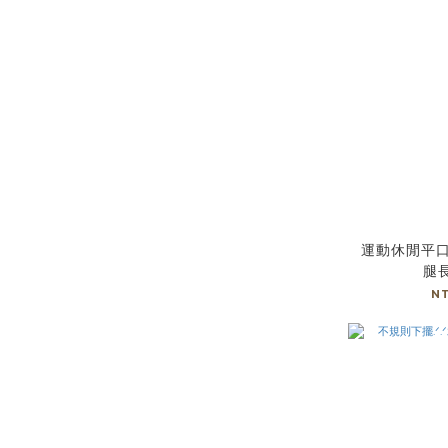
運動休閒平口
腿長
N