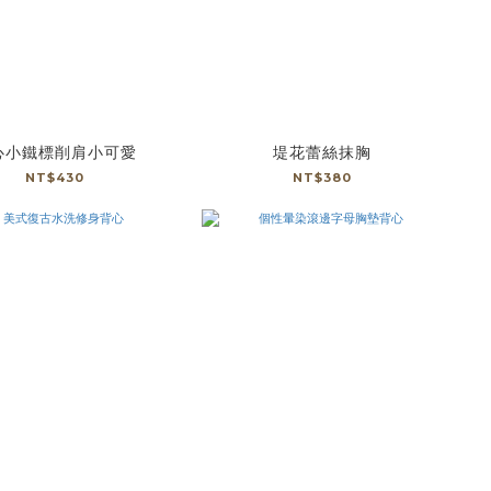
心小鐵標削肩小可愛
堤花蕾絲抹胸
NT$430
NT$380