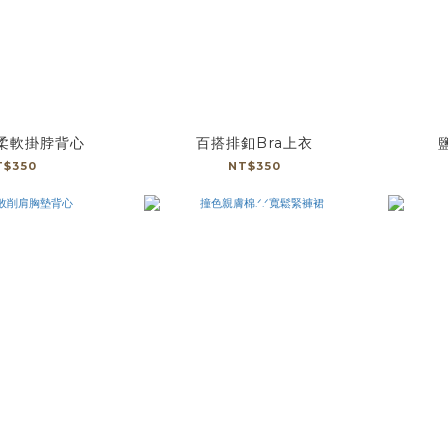
柔軟掛脖背心
百搭排釦Bra上衣
T$350
NT$350