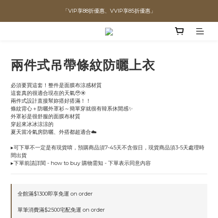
「VIP享88折優惠、VVIP享85折優惠」
直播喊單享更優惠價格！！
全館滿$1300即可享「免運」♡♡
直播喊單享更優惠價格！！
兩件式吊帶條紋防曬上衣
必須要買這套！整件是面膜布涼感材質
這套真的很適合現在的天氣🥹☀️
兩件式設計直接幫妳搭好搭滿！！
條紋背心＋防曬外罩衫～簡單穿就很有韓系休閒感✨
外罩衫是很舒服的面膜布材質
穿起來冰冰涼涼的
夏天當冷氣房防曬、外搭都超適合☁️
▸可下單不一定是有現貨唷，預購商品須7-45天不含假日，現貨商品須3-5天處理時
間出貨
▸下單前請詳閱 - how to buy 購物需知 - 下單表示同意內容
全館滿$1300即享免運 on order
單筆消費滿$2500宅配免運 on order