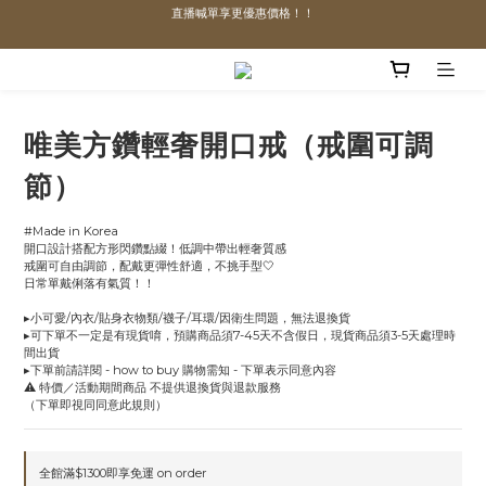
直播喊單享更優惠價格！！
直播喊單享更優惠價格！！
「VIP享88折優惠、VVIP享85折優惠」
全館滿$1300即可享「免運」♡♡
唯美方鑽輕奢開口戒（戒圍可調
直播喊單享更優惠價格！！
節）
#Made in Korea
開口設計搭配方形閃鑽點綴！低調中帶出輕奢質感
戒圍可自由調節，配戴更彈性舒適，不挑手型🤍
日常單戴俐落有氣質！！
▸小可愛/內衣/貼身衣物類/襪子/耳環/因衛生問題，無法退換貨
▸可下單不一定是有現貨唷，預購商品須7-45天不含假日，現貨商品須3-5天處理時
間出貨
▸下單前請詳閱 - how to buy 購物需知 - 下單表示同意內容
⚠️ 特價／活動期間商品 不提供退換貨與退款服務
（下單即視同同意此規則）
全館滿$1300即享免運 on order