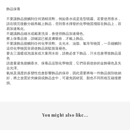
飾品保養
不要讓飾品接觸到任何酒精溶劑，例如香水或是造型噴霧。若要使用香水，
請在噴完後數分鐘再戴上飾品，否則香水揮發的化學物質殘留在飾品上，容
易加速氧化。
不建議飾品碰水或戴著洗澡，會使得飾品加速褪色。
擦上保養品後，請確認已被皮膚吸收，才戴上飾品。
不要讓飾品接觸到任何化學溶劑、去光水、油脂、氯等等物質，一旦碰觸到
這些化學物質容易使飾品斑駁脫落褪色。
要去三溫暖或泡溫泉或大量用水前，請務必拿下飾品，汗水也會導致飾品退
色
請盡量避免接觸香水、保養品這類化學物質，它們容易使妳的金飾褪色及失
去光澤。
氣候及濕度的多變性也會影響飾品的保存，因此需要將每一件飾品個別收納
好，將之放置於夾鍊袋或飾品盒中，可避免因材質、顏色不同而相互碰撞磨
損。
You might also like...