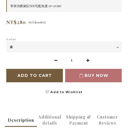
單筆消費滿$2500宅配免運 on order
NT$280
NT$480
Color
ADD TO CART
BUY NOW
Add to Wishlist
Additional
Shipping &
Customer
Description
details
Payment
Reviews