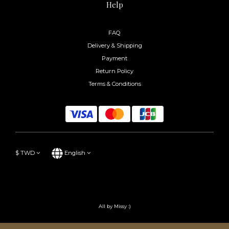
Help
FAQ
Delivery & Shipping
Payment
Return Policy
Terms & Conditions
$
TWD
English
All by Missy :)