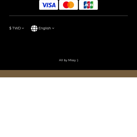
Phone / XX-XXX-XXX-XXX
Hours / XXXX-XXXX
Mail / XXX@XXXX.COM
About
Brand Story
Our Values
Our Team
Help
FAQ
BUY NOW
Delivery & Shipping