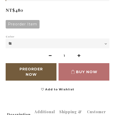
NT$480
Preorder Item
Color
PREORDER
BUY NOW
NOW
Add to Wishlist
Additional
Shipping &
Customer
Description