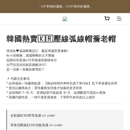
全館滿$1300即可享「免運」♡♡
直播喊單享更優惠價格！！
直播喊單享更優惠價格！！
韓國熱賣🇰🇷壓線弧線帽簷老帽
情侶款🖤弧線帽簷設計，戴起來臉型更修飾✨
8cm長帽簷，遮陽剛剛好又不壓臉
低調但有質感✔日常隨便搭都很加分
出門沒洗頭也能直接解決XD
是一頂會一直戴的實用款🤍
📌 代購注意事項
* 結單後統一與廠商點貨，【務必時間內準時完成下單付款】先下單者優先排單
* 貨況以廠商為主：需等廠商安排後才知最終是否有貨
* 追加期約 7–30 天，若遇缺貨可能超過 30 天，如遇斷貨可退款or更換
* 因屬代購性質，一律不接受退換貨，下單即代表同意以上規則
全館滿$1300即享免運 on order
單筆消費滿$2500宅配免運 on order