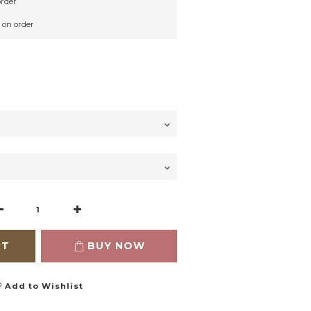
rder
n order
RT
BUY NOW
Add to Wishlist