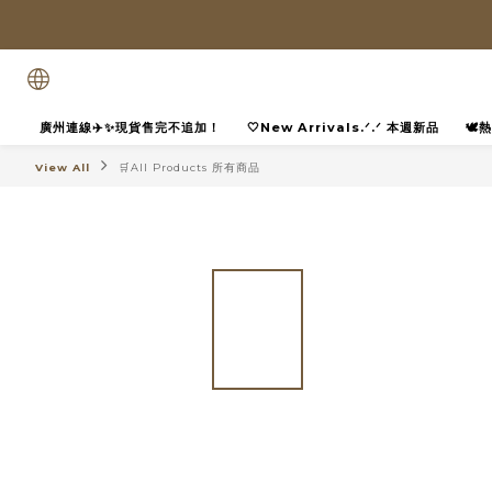
廣州連線✈️✨現貨售完不追加！
🤍New Arrivals.ᐟ.ᐟ 本週新品
🕊
View All
🛒All Products 所有商品