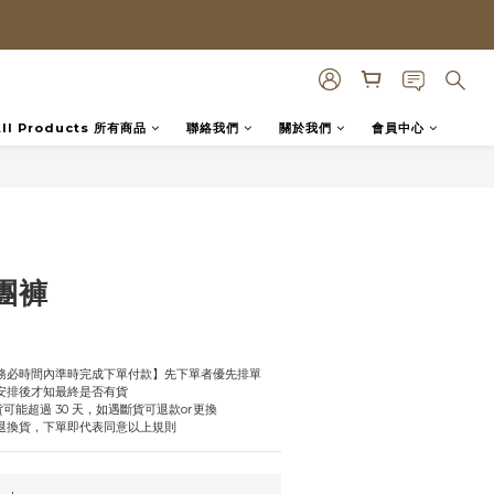
All Products 所有商品
聯絡我們
關於我們
會員中心
BUY NOW
團褲
【務必時間內準時完成下單付款】先下單者優先排單
商安排後才知最終是否有貨
缺貨可能超過 30 天，如遇斷貨可退款or更換
受退換貨，下單即代表同意以上規則