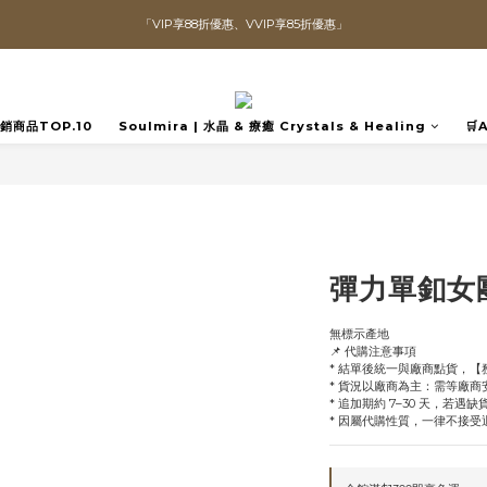
「VIP享88折優惠、VVIP享85折優惠」
直播喊單享更優惠價格！！
全館滿$1300即可享「免運」♡♡
直播喊單享更優惠價格！！
️熱銷商品TOP.10
Soulmira | 水晶 & 療癒 Crystals & Healing
🛒
彈力單釦女
無標示產地
📌 代購注意事項
* 結單後統一與廠商點貨，
* 貨況以廠商為主：需等廠
* 追加期約 7–30 天，若遇
* 因屬代購性質，一律不接