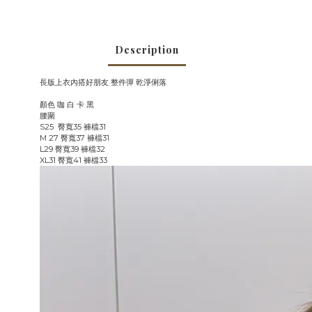
Description
長版上衣內搭好朋友 整件彈 乾淨俐落
顏色 咖 白 卡 黑
腰圍
S25 臀寬35 褲檔31
M 27 臀寬37 褲檔31
L29 臀寬39 褲檔32
XL31 臀寬41 褲檔33