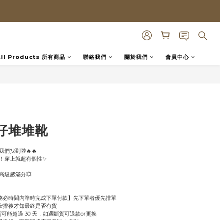
All Products 所有商品
聯絡我們
關於我們
會員中心
BUY NOW
仔堆堆靴
們找到啦🔥🔥
！穿上就超有個性✨
高級感滿分💥
【務必時間內準時完成下單付款】先下單者優先排單
商安排後才知最終是否有貨
缺貨可能超過 30 天，如遇斷貨可退款or更換