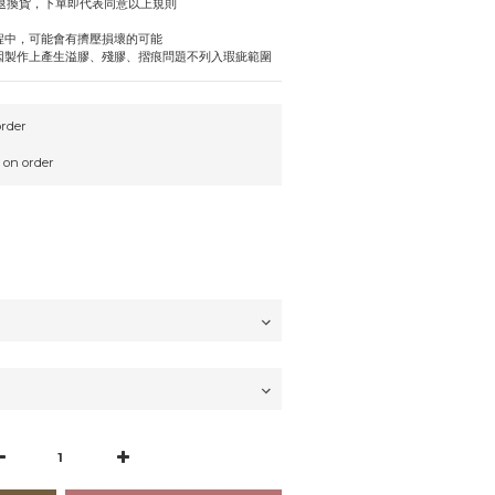
受退換貨，下單即代表同意以上規則
程中，可能會有擠壓損壞的可能
因製作上產生溢膠、殘膠、摺痕問題不列入瑕疵範圍
rder
n order