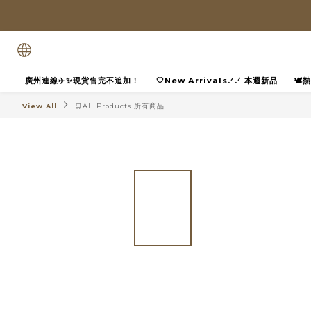
廣州連線✈️✨現貨售完不追加！
🤍New Arrivals.ᐟ.ᐟ 本週新品
🕊
View All
🛒All Products 所有商品