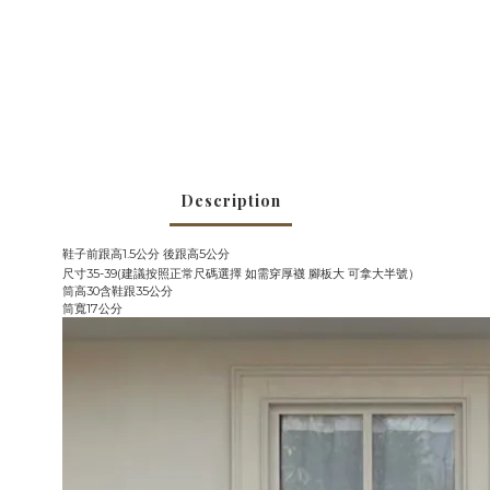
Description
鞋子前跟高1.5公分 後跟高5公分
尺寸35-39(建議按照正常尺碼選擇 如需穿厚襪 腳板大 可拿大半號）
筒高30含鞋跟35公分
筒寬17公分