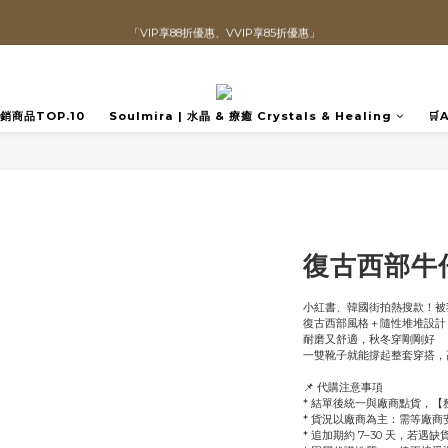
「VIP享88折優惠、VVIP享85折優惠」
直播喊單享更優惠價格！！
全館滿$1300即可享「免運」♡♡
直播喊單享更優惠價格！！
️熱銷商品TOP.10
Soulmira | 水晶 & 療癒 Crystals & Healing
🛒
復古西部牛
小紅書、韓國街拍熱搜款！被我
復古西部風格＋隨性堆堆設計
耐磨又舒適，秋冬穿剛剛好
一雙靴子就能撐起整套穿搭，
📌 代購注意事項
* 結單後統一與廠商點貨，
* 貨況以廠商為主：需等廠
* 追加期約 7–30 天，若遇