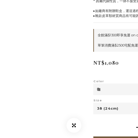
* 因屬代購性質，一律不接
▸如廠商有附贈鞋盒，運送過
▸靴款皮革類材質商品有可能
全館滿$1300即享免運 on o
單筆消費滿$2500宅配免運 o
NT$1,080
Color
Size