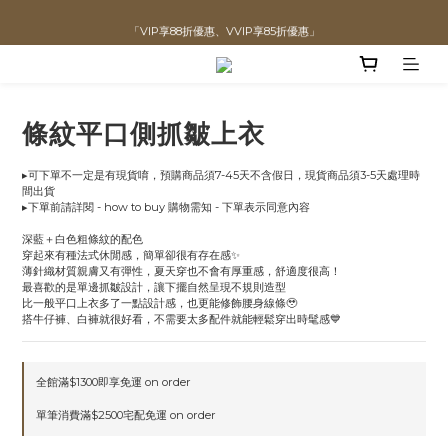
「VIP享88折優惠、VVIP享85折優惠」
直播喊單享更優惠價格！！
全館滿$1300即可享「免運」♡♡
直播喊單享更優惠價格！！
條紋平口側抓皺上衣
▸可下單不一定是有現貨唷，預購商品須7-45天不含假日，現貨商品須3-5天處理時
間出貨
▸下單前請詳閱 - how to buy 購物需知 - 下單表示同意內容
深藍＋白色粗條紋的配色
穿起來有種法式休閒感，簡單卻很有存在感✨
薄針織材質親膚又有彈性，夏天穿也不會有厚重感，舒適度很高！
最喜歡的是單邊抓皺設計，讓下擺自然呈現不規則造型
比一般平口上衣多了一點設計感，也更能修飾腰身線條🥹
搭牛仔褲、白褲就很好看，不需要太多配件就能輕鬆穿出時髦感💙
全館滿$1300即享免運 on order
單筆消費滿$2500宅配免運 on order