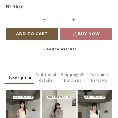
NT$630
ADD TO CART
BUY NOW
Add to Wishlist
Additional
Shipping &
Customer
Description
details
Payment
Reviews