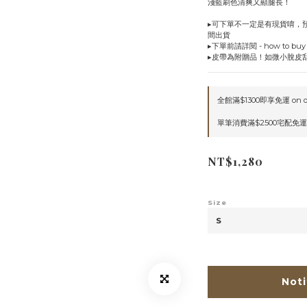
淺藍刷色清爽又顯腿長！
▸可下單不一定是有現貨唷，預
間出貨
▸下單前請詳閱 - how to b
▸皮帶為附贈品！如微小脫皮
全館滿$1300即享免運 on o
單筆消費滿$2500宅配免運 o
NT$1,280
Size
Noti