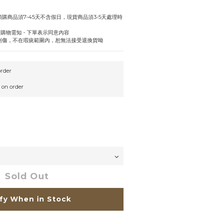
購商品須7-45天不含假日，現貨商品須3-5天處理時
uy 購物需知 - 下單表示同意內容
刮傷，不在瑕疵範圍內，恕無法接受退換貨呦
rder
n order
Sold Out
fy When in Stock