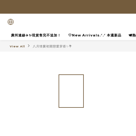
廣州連線✈️✨現貨售完不追加！
🤍New Arrivals.ᐟ.ᐟ 本週新品
🕊
View All
八月情竇初開戀愛穿搭✨💐