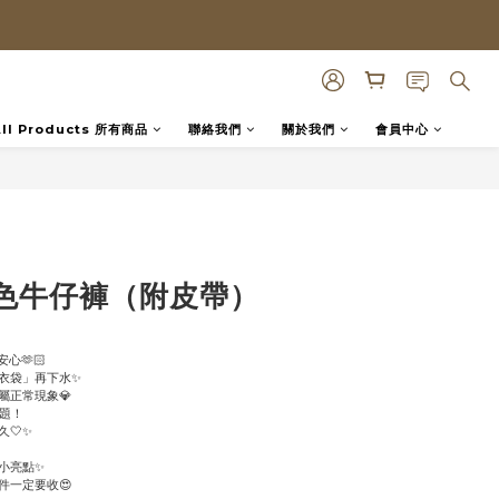
All Products 所有商品
聯絡我們
關於我們
會員中心
色牛仔褲（附皮帶）
心🫶🏻
衣袋」再下水✨
屬正常現象💎
問題！
🤍✨
小亮點✨
件一定要收😍