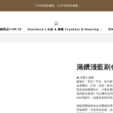
「VIP享88折優惠、VVIP享85折優惠」
直播喊單享更優惠價格！！
全館滿$1300即可享「免運」♡♡
直播喊單享更優惠價格！！
️熱銷商品TOP.10
Soulmira | 水晶 & 療癒 Crystals & Healing
🛒
滿鑽淺藍刷
⚠️ 洗滌小提醒
建議以「柔洗 / 手洗」為主最安
如需機洗，記得「反面＋套洗
因為是熱壓鑽設計，少量掉鑽
老闆親自實測✔ 可以機洗沒
好好照顧它～就能美美陪你很久
滿版閃鑽細節💎走到哪都自帶
想低調閃～又想有造型感，這