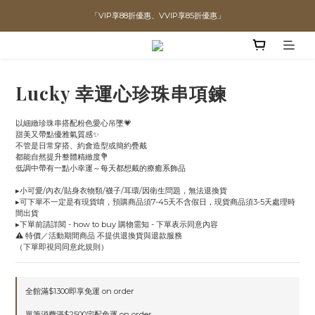
「VIP享88折優惠、VVIP享85折優惠」
直播喊單享更優惠價格！！
全館滿$1300即可享「免運」♡♡
直播喊單享更優惠價格！！
Lucky 幸運心珍珠串項鍊
以細緻珍珠串搭配粉色愛心吊墜💗
甜美又帶點優雅氣質感✨
不管是日常穿搭、約會造型或簡約疊戴
都能自然提升整體精緻度💐
低調中帶有一點小幸運～每天都想戴的療癒系飾品
▸小可愛/內衣/貼身衣物類/襪子/耳環/因衛生問題，無法退換貨
▸可下單不一定是有現貨唷，預購商品須7-45天不含假日，現貨商品須3-5天處理時
間出貨
▸下單前請詳閱 - how to buy 購物需知 - 下單表示同意內容
⚠️ 特價／活動期間商品 不提供退換貨與退款服務
（下單即視同同意此規則）
全館滿$1300即享免運 on order
單筆消費滿$2500宅配免運 on order