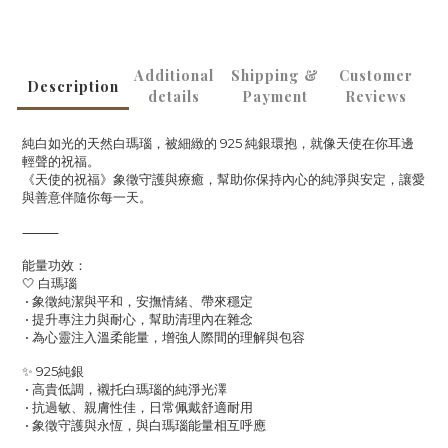
Additional
Shipping &
Customer
Description
details
Payment
Reviews
純白如光的天然白瑪瑙，被細緻的 925 純銀環抱，就像天使在你耳邊
輕聲的祝福。
《天使的祝福》象徵守護與療癒，幫助你保持內心的純淨與安定，讓愛
與善意伴隨你每一天。
⸻
能量功效：
🤍 白瑪瑙
• 象徵純潔與平和，安撫情緒、帶來穩定
• 提升專注力與耐心，幫助清理內在雜念
• 為心靈注入溫柔能量，增強人際間的理解與包容
✨ 925純銀
• 高貴低調，襯托白瑪瑙的純淨光澤
• 抗過敏、親膚性佳，日常佩戴舒適耐用
• 象徵守護與永恆，與白瑪瑙能量相互呼應