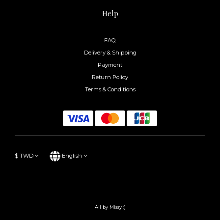
Help
FAQ
Delivery & Shipping
Payment
Return Policy
Terms & Conditions
$
TWD
English
All by Missy :)