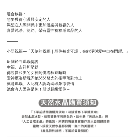
⸻
適合族群：
想要獲得守護與安定的人
渴望在人際關係中更加溫柔與包容的人
喜愛純淨、簡約、帶有靈性祝福感飾品的人
⸻
小語祝福—「天使的祝福｜願你被光守護，在純淨與愛中自在閃耀。」
💫關於白瑪瑙傳說
幸福、吉祥和堅韌
傳說愛和美的女神阿佛洛狄熟睡時
愛神厄洛斯玩弄她閃閃發光的指甲落到地上
就是瑪瑙、因此有人認為瑪瑙象徵愛情
總會有人因為是你！所以超級愛你～