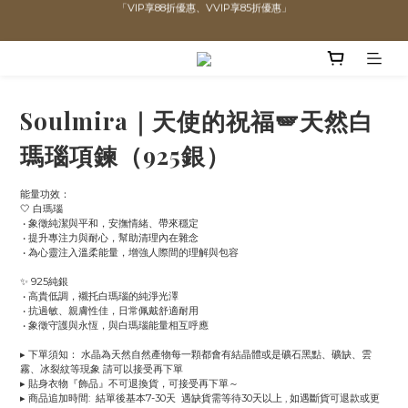
全館滿$1300即可享「免運」♡♡
直播喊單享更優惠價格！！
直播喊單享更優惠價格！！
Soulmira｜天使的祝福🪽天然白
瑪瑙項鍊（925銀）
能量功效：
🤍 白瑪瑙
 • 象徵純潔與平和，安撫情緒、帶來穩定
 • 提升專注力與耐心，幫助清理內在雜念
 • 為心靈注入溫柔能量，增強人際間的理解與包容
✨ 925純銀
 • 高貴低調，襯托白瑪瑙的純淨光澤
 • 抗過敏、親膚性佳，日常佩戴舒適耐用
 • 象徵守護與永恆，與白瑪瑙能量相互呼應
▸ 下單須知： 水晶為天然自然產物每一顆都會有結晶體或是礦石黑點、礦缺、雲
霧、冰裂紋等現象 請可以接受再下單
▸ 貼身衣物『飾品』不可退換貨，可接受再下單～
▸ 商品追加時間:  結單後基本7-30天  遇缺貨需等待30天以上 , 如遇斷貨可退款或更