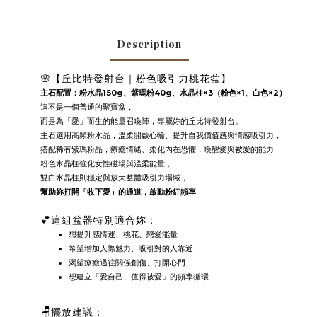
Description
🌸【丘比特發射台｜粉色吸引力桃花盆】
主石配置：粉水晶150g
、紫瑪粉40g、水晶柱×3（粉色×1、白色×2）
這不是一個普通的聚寶盆，
而是為「愛」而生的能量召喚陣，專屬妳的丘比特發射台。
主石選用高頻粉水晶，溫柔開啟心輪、提升自我價值感與情感吸引力，
搭配稀有紫瑪粉晶，療癒情緒、柔化內在恐懼，喚醒愛與被愛的能力
粉色水晶柱強化女性磁場與溫柔能量，
雙白水晶柱則穩定與放大整體吸引力場域，
幫助妳打開「收下愛」的通道，啟動粉紅頻率
💕這組盆器特別適合妳：
想提升感情運、桃花、戀愛能量
希望增加人際魅力、吸引對的人靠近
渴望療癒過往關係創傷、打開心門
想建立「愛自己、值得被愛」的頻率循環
🪑擺放建議：