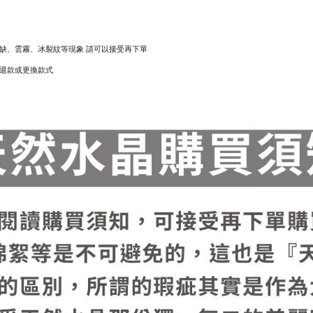
礦缺、雲霧、冰裂紋等現象 請可以接受再下單
貨可退款或更換款式