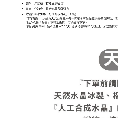
房間、床頭櫃（打造愛的磁場）
書桌、化妝台（提升氣質與吸引力）
感情許願小角落（可搭配玫瑰花／香氛）
‼️下單須知： 水晶為天然自然產物每一顆都會有結晶體或是礦石黑點、
‼️貼身衣物『飾品』不可退換貨，可接受再下單～
‼️商品追加時間: 結單後基本7-30天 遇缺貨需等待30天以上 , 如遇斷