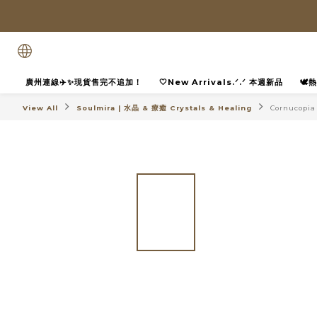
廣州連線✈️✨現貨售完不追加！
🤍New Arrivals.ᐟ.ᐟ 本週新品
🕊
View All
Soulmira | 水晶 & 療癒 Crystals & Healing
Cornucop