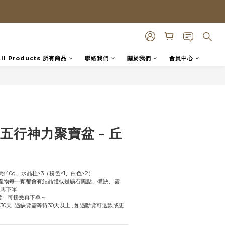
All Products 所有商品
聯絡我們
關於我們
會員中心
BUY NOW
a｜五行神力聚寶盆 - 丘
粉40g、水晶柱×3（粉色×1、白色×2）
然產物每一顆都會有結晶體或是礦石黑點、礦缺、雲
受再下單
貨，可接受再下單～
-30天  遇缺貨需等待30天以上 , 如遇斷貨可退款或更