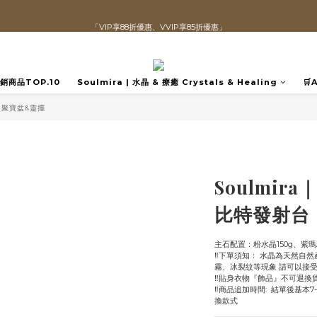
「VIP享88折優惠、VVIP享85折優惠」
直播喊單享更優惠價格！！
全館滿$1300即可享「免運」♡♡
直播喊單享更優惠價格！！
️熱銷商品TOP.10
Soulmira | 水晶 & 療癒 Crystals & Healing
🛒
ia 聚寶盆&靈擺
Soulmir
比特發射台
主石配置：粉水晶150g、紫瑪
‼️下單須知： 水晶為天然自
霧、冰裂紋等現象 請可以接
‼️貼身衣物『飾品』不可退換
‼️商品追加時間:  結單後基本7
換款式