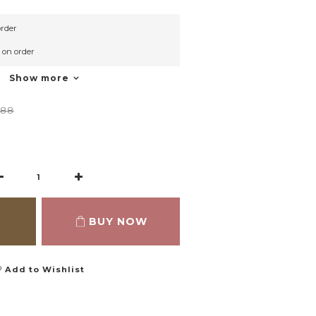
rder
n order
Show more
288
BUY NOW
Add to Wishlist