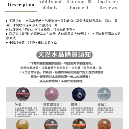
Additional
Shipping &
Customer
Description
details
Payment
Reviews
▸ 下單須知： 水晶為天然自然產物每一顆都會有結晶體或是礦石黑點、礦缺、雲
霧、冰裂紋等現象 請可以接受再下單
▸ 貼身衣物『飾品』不可退換貨，可接受再下單～
▸ 商品追加時間: 結單後基本7-30天 遇缺貨需等待30天以上 , 如遇斷貨可退款或更
換款式
▸ 手鏈維修費：$150＋來回運費🔧🔮