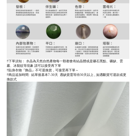
‼️下單須知： 水晶為天然自然產物每一顆都會有結晶體或是礦石黑點、礦缺、雲
霧、冰裂紋等現象 請可以接受再下單
‼️貼身衣物『飾品』不可退換貨，可接受再下單～
‼️商品追加時間: 結單後基本7-30天 遇缺貨需等待30天以上 , 如遇斷貨可退款或更
換款式