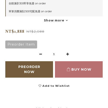
全館滿$1300即享免運 on order
單筆消費滿$2500宅配免運 on order
Show more
NT$1,888
NT$2,088
Preorder Item
PREORDER
BUY NOW
NOW
Add to Wishlist