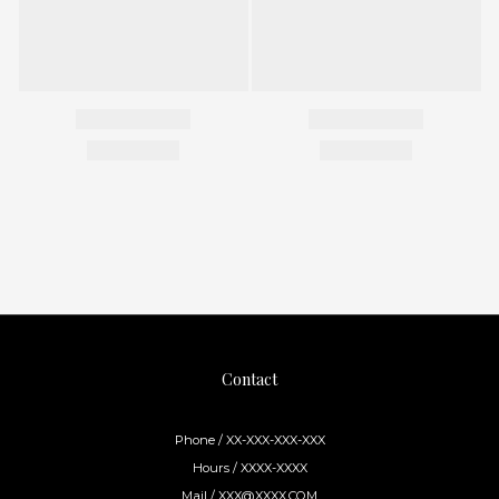
Contact
Phone / XX-XXX-XXX-XXX
Hours / XXXX-XXXX
Mail / XXX@XXXX.COM