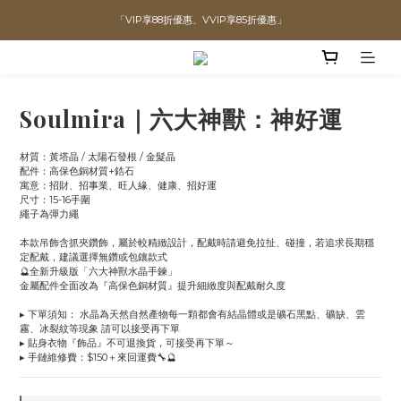
「VIP享88折優惠、VVIP享85折優惠」
直播喊單享更優惠價格！！
全館滿$1300即可享「免運」♡♡
直播喊單享更優惠價格！！
Soulmira｜六大神獸：神好運
材質：黃塔晶 / 太陽石發根 / 金髮晶 
配件：高保色銅材質+鋯石
寓意：招財、招事業、旺人緣、健康、招好運
尺寸：15-16手圍
繩子為彈力繩
本款吊飾含抓夾鑽飾，屬於較精緻設計，配戴時請避免拉扯、碰撞，若追求長期穩
定配戴，建議選擇無鑽或包鑲款式
🔮全新升級版「六大神獸水晶手鍊」
金屬配件全面改為『高保色銅材質』提升細緻度與配戴耐久度
▸ 下單須知： 水晶為天然自然產物每一顆都會有結晶體或是礦石黑點、礦缺、雲
霧、冰裂紋等現象 請可以接受再下單
▸ 貼身衣物『飾品』不可退換貨，可接受再下單～
▸ 手鏈維修費：$150＋來回運費🔧🔮