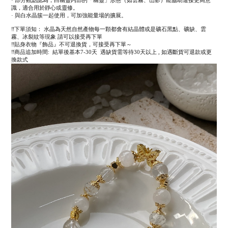
識，適合用於靜心或靈修。
· 與白水晶簇一起使用，可加強能量場的擴展。
‼️下單須知： 水晶為天然自然產物每一顆都會有結晶體或是礦石黑點、礦缺、雲
霧、冰裂紋等現象 請可以接受再下單
‼️貼身衣物『飾品』不可退換貨，可接受再下單～
‼️商品追加時間: 結單後基本7-30天 遇缺貨需等待30天以上 , 如遇斷貨可退款或更
換款式