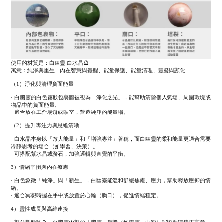
使用的材質是：白幽靈 白水晶🔮
寓意：純淨與重生、內在智慧與覺醒、能量保護、能量清理、豐盛與顯化
（1）淨化與清理負面能量
· 白幽靈的白色霧狀包裹體被視為「淨化之光」，能幫助清除個人氣場、周圍環境或
物品中的負面能量。
· 適合放在工作場所或臥室，營造純淨的能量場。
（2）提升專注力與思維清晰
· 白水晶本身以「放大能量」和「增強專注」著稱，而白幽靈的柔和能量更適合需要
冷靜思考的場合（如學習、決策）。
· 可搭配紫水晶或螢石，加強邏輯與直覺的平衡。
3）情緒平衡與內在療癒
· 白色象徵「純淨」與「新生」，白幽靈能溫和舒緩焦慮、壓力，幫助釋放壓抑的情
緒。
· 適合冥想時握在手中或放置於心輪（胸口），促進情緒穩定。
4）靈性成長與高維連接
· 部分觀點認為，白幽靈內部的「幽靈」形態（如雲霧、山影）能協助連接更高意