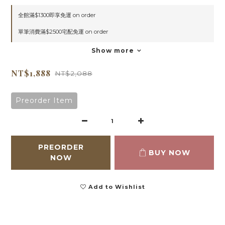
全館滿$1300即享免運 on order
單筆消費滿$2500宅配免運 on order
Show more
NT$1,888
NT$2,088
Preorder Item
PREORDER
BUY NOW
NOW
Add to Wishlist