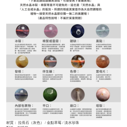
材質： 拉長石（灰色） / 金點草莓 / 淡水珍珠