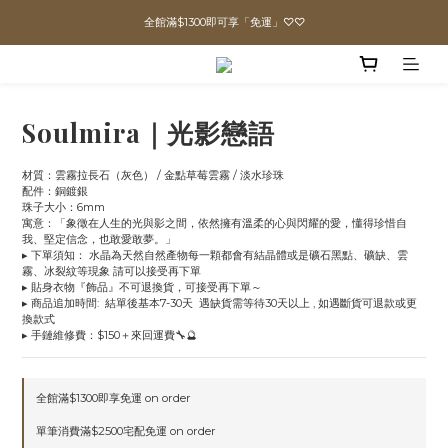
全館滿$1300即可享「免運」♡♡
直播喊單享更優惠價格！！
直播喊單享更優惠價格！！
Soulmira｜光影戀語
材質：雲霧拉長石（灰色） / 金點草莓雲霧 / 淡水珍珠
配件：銅鍍銀 
珠子大小：6mm
寓意：「象徵在人生的光與影之間，依然擁有溫柔的心與閃耀的愛，懂得珍惜自
我、堅定信念，也敢愛敢夢。」
▸ 下單須知： 水晶為天然自然產物每一顆都會有結晶體或是礦石黑點、礦缺、雲
霧、冰裂紋等現象 請可以接受再下單
▸ 貼身衣物『飾品』不可退換貨，可接受再下單～
▸ 商品追加時間:  結單後基本7-30天  遇缺貨需等待30天以上 , 如遇斷貨可退款或更
換款式
▸ 手鏈維修費：$150＋來回運費🔧🔮
全館滿$1300即享免運 on order
單筆消費滿$2500宅配免運 on order