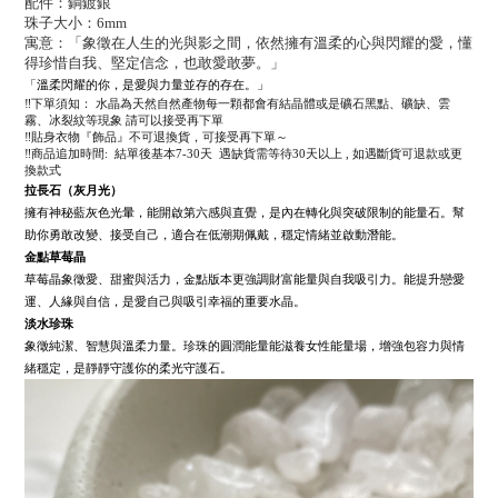
配件：銅鍍銀
珠子大小：6mm
寓意：「象徵在人生的光與影之間，依然擁有溫柔的心與閃耀的愛，懂
得珍惜自我、堅定信念，也敢愛敢夢。」
「溫柔閃耀的你，是愛與力量並存的存在。」
‼️下單須知： 水晶為天然自然產物每一顆都會有結晶體或是礦石黑點、礦缺、雲
霧、冰裂紋等現象 請可以接受再下單
‼️貼身衣物『飾品』不可退換貨，可接受再下單～
‼️商品追加時間: 結單後基本7-30天 遇缺貨需等待30天以上 , 如遇斷貨可退款或更
換款式
拉長石（灰月光）
擁有神秘藍灰色光暈，能開啟第六感與直覺，是內在轉化與突破限制的能量石。幫
助你勇敢改變、接受自己，適合在低潮期佩戴，穩定情緒並啟動潛能。
金點草莓晶
草莓晶象徵愛、甜蜜與活力，金點版本更強調財富能量與自我吸引力。能提升戀愛
運、人緣與自信，是愛自己與吸引幸福的重要水晶。
淡水珍珠
象徵純潔、智慧與溫柔力量。珍珠的圓潤能量能滋養女性能量場，增強包容力與情
緒穩定，是靜靜守護你的柔光守護石。