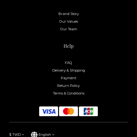
Brand Story
Our Values
Our Team
Help
FAQ
Delivery & Shipping
Payment
Return Policy
Terms & Conditions
$
TWD
English