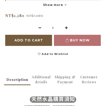
Show more
NT$1,280
NT$1,480
ADD TO CART
BUY NOW
Add to Wishlist
Additional
Shipping &
Customer
Description
details
Payment
Reviews