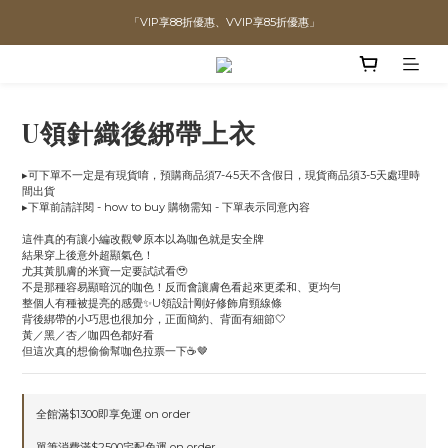
全館滿$1300即可享「免運」♡♡
直播喊單享更優惠價格！！
直播喊單享更優惠價格！！
U領針織後綁帶上衣
▸可下單不一定是有現貨唷，預購商品須7-45天不含假日，現貨商品須3-5天處理時
間出貨
▸下單前請詳閱 - how to buy 購物需知 - 下單表示同意內容
這件真的有讓小編改觀🤎原本以為咖色就是安全牌
結果穿上後意外超顯氣色！
尤其黃肌膚的米寶一定要試試看🥹
不是那種容易顯暗沉的咖色！反而會讓膚色看起來更柔和、更均勻
整個人有種被提亮的感覺✨U領設計剛好修飾肩頸線條
背後綁帶的小巧思也很加分，正面簡約、背面有細節🤍
黃／黑／杏／咖四色都好看
但這次真的想偷偷幫咖色拉票一下☕️🤎
全館滿$1300即享免運 on order
單筆消費滿$2500宅配免運 on order