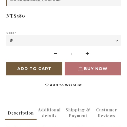
NT$580
Color
ADD TO CART
BUY NOW
Add to Wishlist
Additional
Shipping &
Customer
Description
details
Payment
Reviews