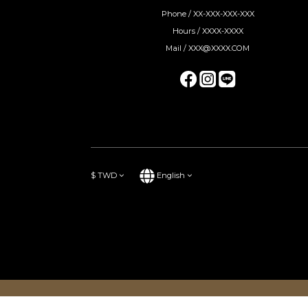
Phone / XX-XXX-XXX-XXX
Hours / XXXX-XXXX
Mail / XXX@XXXX.COM
$
TWD
English