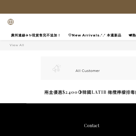
廣州連線✈️✨現貨售完不追加！
🤍New Arrivals.ᐟ.ᐟ 本週新品
🕊
View All
All Customer
兩盒優惠$2400🍋韓國LATIB 橄欖檸檬排毒
Contact