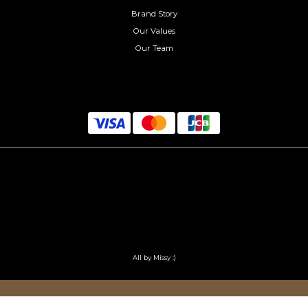
Brand Story
Our Values
Our Team
All by Missy :)