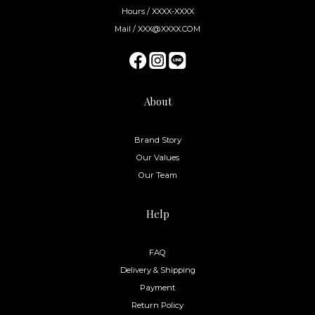
Hours / XXXX-XXXX
Mail / XXX@XXXX.COM
About
Brand Story
Our Values
Our Team
Help
FAQ
Delivery & Shipping
Payment
Return Policy