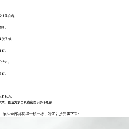
與溫柔自處。
清晰。
我價值感。
護石。
的活力。
量石。
親和魅力。
事業、創造力或自我療癒階段的你佩戴，
、無法全部都長得一模一樣，請可以接受再下單
‼️