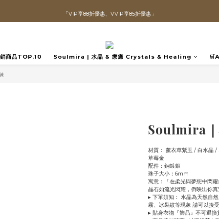
「VIP享88折優惠、VVIP享85折優惠」
直播喊單享更優惠價格！！
全館滿$1300即可享「免運」♡♡
直播喊單享更優惠價格！！
️熱銷商品TOP.10
Soulmira | 水晶 & 療癒 Crystals & Healing
🛒
手鍊
Soulmir
材質： 薰衣草紫玉 / 白水晶 / 
草莓金
配件：銅鍍銀 
珠子大小：6mm
寓意：「在柔光與夢想中閃耀
晶石如流光閃耀，倒映出你真
▸ 下單須知： 水晶為天然
霧、冰裂紋等現象 請可以接
▸ 貼身衣物『飾品』不可退