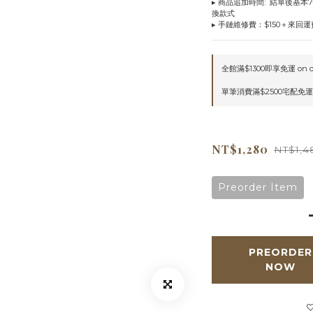
▸ 商品追加時間:  結單後基本
換款式
▸ 手鏈維修費：$150＋來回運費
全館滿$1300即享免運 on o
單筆消費滿$2500宅配免運 o
NT$1,280
NT$1,4
Preorder Item
PREORDER
NOW