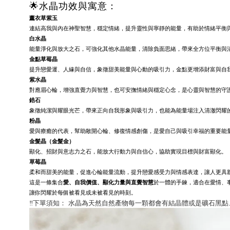
🌟水晶功效與寓意：
薰衣草紫玉
連結高我與內在神聖智慧，穩定情緒，提升靈性與寧靜的能量，有助於情緒平衡
白水晶
能量淨化與放大之石，可強化其他水晶能量，清除負面思緒，帶來全方位平衡與
金點草莓晶
提升戀愛運、人緣與自信，象徵甜美能量與心動的吸引力，金點更增添財富與自
紫水晶
對應眉心輪，增強直覺力與智慧，也可安撫情緒與穩定心念，是心靈與智慧的守
鋯石
象徵純潔與耀眼光芒，帶來正向自我形象與吸引力，也能為能量場注入清澈閃耀
粉晶
愛與療癒的代表，幫助敞開心輪、修復情感創傷，是愛自己與吸引幸福的重要能
金髮晶（金髮金）
顯化、招財與意志力之石，能放大行動力與自信心，協助實現目標與財富顯化。
草莓晶
柔和而甜美的能量，促進心輪能量流動，提升戀愛感受力與情感表達，讓人更具
這是一條集合
愛、自我價值、顯化力量與直覺智慧
於一體的手鍊，適合在愛情、
讓你閃耀於每個被看見或未被看見的時刻。
‼️
下單須知：
水晶為天然自然產物每一顆都會有結晶體或是礦石黑點