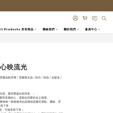
All Products 所有商品
聯絡我們
關於我們
會員中心
BUY NOW
a｜心映流光
雲霧金點草莓 / 雲霧紫水晶 / 鋯石 / 粉晶 / 金髮金 / 
自我，愛與豐盛自然而來。」
實而美麗的心，是顯化與愛的光之循環。
自然產物每一顆都會有結晶體或是礦石黑點、礦缺、雲
受再下單
換貨，可接受再下單～