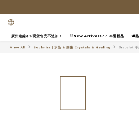
廣州連線✈️✨現貨售完不追加！
🤍New Arrivals.ᐟ.ᐟ 本週新品
🕊
View All
Soulmira | 水晶 & 療癒 Crystals & Healing
Bracelet 