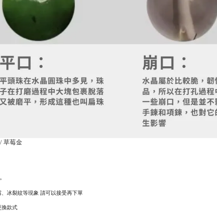
 / 草莓金
。
霧、冰裂紋等現象 請可以接受再下單
更換款式