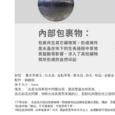
材質： 薰衣草紫玉 / 白水晶 / 金點草莓 / 紫水晶 / 鋯石 / 粉晶 / 金髮金
配件：銅鍍銀
珠子大小：6mm
寓意：「在柔光與夢想中閃耀自我，愛與豐盛自然而來。」
晶石如流光閃耀，倒映出你真實而美麗的心，是顯化與愛的光之循環
‼️下單須知： 水晶為天然自然產物每一顆都會有結晶體或是礦石黑點、礦缺、雲
‼️貼身衣物『飾品』不可退換貨，可接受再下單～
‼️商品追加時間: 結單後基本7-30天 遇缺貨需等待30天以上 , 如遇斷貨可退款或