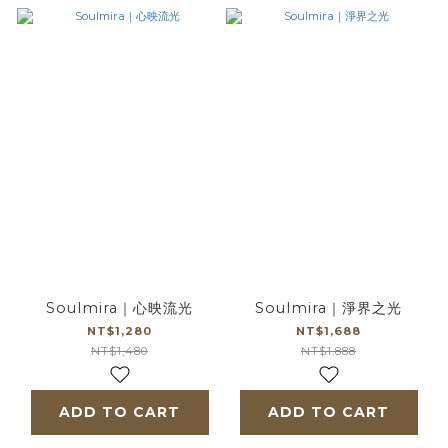
Soulmira｜心映流光
Soulmira｜淨界之光
NT$1,280
NT$1,688
NT$1,480
NT$1,888
ADD TO CART
ADD TO CART