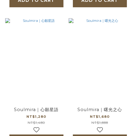
ADD TO CART
ADD TO CART
Soulmira｜心願星語
Soulmira｜曙光之心
NT$1,280
NT$1,680
NT$1,480
NT$1,888