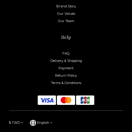
Brand Story
Our Values
Our Team
Help
FAQ
Delivery & Shipping
Payment
Return Policy
Terms & Conditions
$
TWD
English